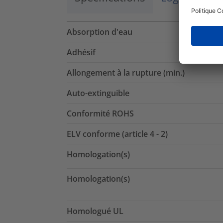
Absorption d'eau
Adhésif
Allongement à la rupture (min.)
Auto-extinguible
Conformité ROHS
ELV conforme (article 4 - 2)
Homologation(s)
Homologation(s)
Homologué UL