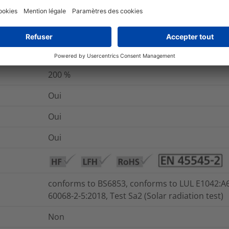
1.0
%
Adhésif thermofusible
200
%
Oui
Oui
Oui
conforms to BS6853, conforms to LUL E1042:A6,
60068-2-5:2018, Test Sa2 (Solar radiation test)
Non