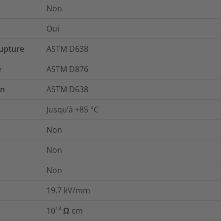
Non
Oui
rupture
ASTM D638
e
ASTM D876
on
ASTM D638
Jusqu’à +85 °C
Non
Non
Non
19.7
kV/mm
10¹³ Ω cm