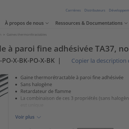
Carrières
Distributeurs
Développem
À propos de nous
Ressources & Documentations
n
>
Gaines thermorétractables
 à paroi fine adhésivée TA37, noi
6-PO-X-BK-PO-X-BK
|
Copier la description d
Gaine thermorétractable à paroi fine adhésivée
Sans halogène
Retardateur de flamme
La combinaison de ces 3 propriétés (sans halogèn
est unique
Voir plus