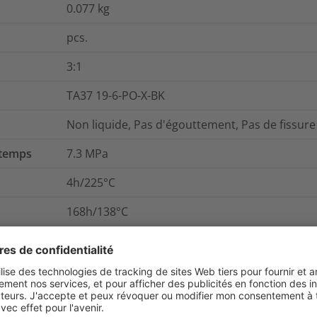
0.077
kg
pcs.
3:1
TA37 19-6-PO-X-BK
Non liquide, Pas d'égouttement, Pas de fissure
 temps
7.3
MPa
4h/225°C
168h/138°C
Paroi fine
et emballage
Pour plus d'information