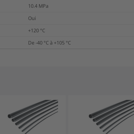
10.4
MPa
Oui
+120 °C
De -40 °C à +105 °C