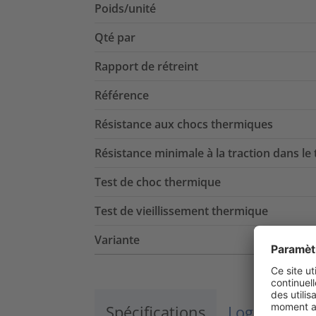
Poids/unité
Qté par
Rapport de rétreint
Référence
Résistance aux chocs thermiques
Résistance minimale à la traction dans le
Test de choc thermique
Test de vieillissement thermique
Variante
Spécifications
Logistique 