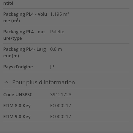
ntité
Packaging PL4 - Volu
1.195
m³
me (m³)
Packaging PL4 - nat
Palette
ure/type
Packaging PL4- Larg
0.8
m
eur (m)
Pays d'origine
JP
Pour plus d'information
Code UNSPSC
39121723
ETIM 8.0 Key
EC000217
ETIM 9.0 Key
EC000217