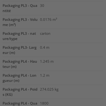
Packaging PL3 - Qua
30
ntité
Packaging PL3 - Volu
0.0176
m³
me (m³)
Packaging PL3 - nat
carton
ure/type
Packaging PL3- Larg
0.4
m
eur (m)
Packaging PL4 - Hau
1.245
m
teur (m)
Packaging PL4 - Lon
1.2
m
gueur (m)
Packaging PL4 - Poid
274.025
kg
s (KG)
Packaging PL4 - Qua
1800