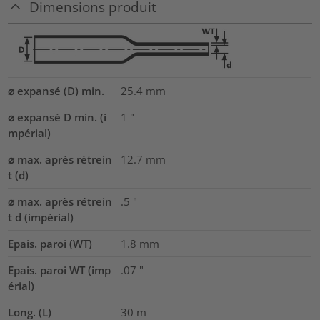
Dimensions produit
⌀ expansé (D) min.
25.4
mm
⌀ expansé D min. (i
1
"
mpérial)
⌀ max. après rétrein
12.7
mm
t (d)
⌀ max. après rétrein
.5
"
t d (impérial)
Epais. paroi (WT)
1.8
mm
Epais. paroi WT (imp
.07
"
érial)
Long. (L)
30
m