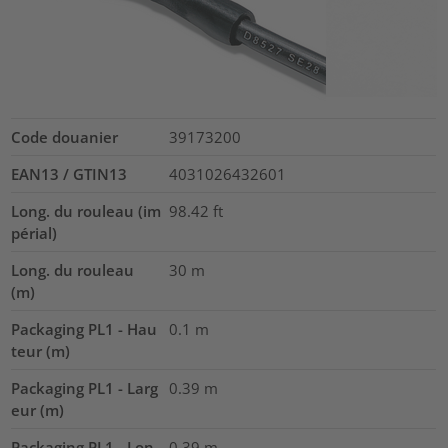
Code douanier
39173200
EAN13 / GTIN13
4031026432601
Long. du rouleau (im
98.42
ft
périal)
Long. du rouleau
30
m
(m)
Packaging PL1 - Hau
0.1
m
teur (m)
Packaging PL1 - Larg
0.39
m
eur (m)
Packaging PL1 - Lon
0.39
m