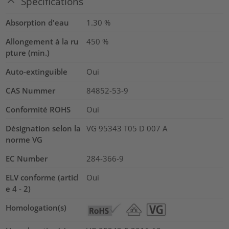
Spécifications
Absorption d'eau
1.30
%
Allongement à la ru
450
%
pture (min.)
Auto-extinguible
Oui
CAS Nummer
84852-53-9
Conformité ROHS
Oui
Désignation selon la
VG 95343 T05 D 007 A
norme VG
EC Number
284-366-9
ELV conforme (articl
Oui
e 4 - 2)
Homologation(s)