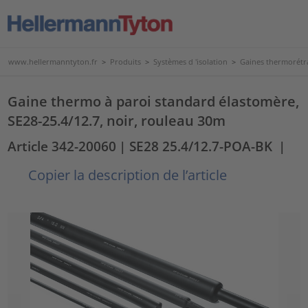
www.hellermanntyton.fr
>
Produits
>
Systèmes d 'isolation
>
Gaines thermorétr
Gaine thermo à paroi standard élastomère,
SE28-25.4/12.7, noir, rouleau 30m
Article 342-20060
| SE28 25.4/12.7-POA-BK
|
Copier la description de l’article