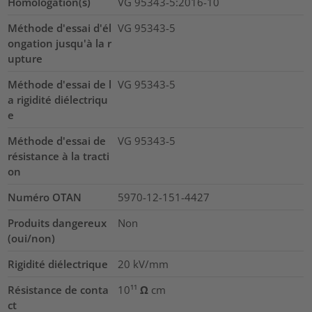
Homologation(s)
VG 95343-5:2016-10
Méthode d'essai d'él
VG 95343-5
ongation jusqu'à la r
upture
Méthode d'essai de l
VG 95343-5
a rigidité diélectriqu
e
Méthode d'essai de
VG 95343-5
résistance à la tracti
on
Numéro OTAN
5970-12-151-4427
Produits dangereux
Non
(oui/non)
Rigidité diélectrique
20
kV/mm
Résistance de conta
10¹¹ Ω cm
ct