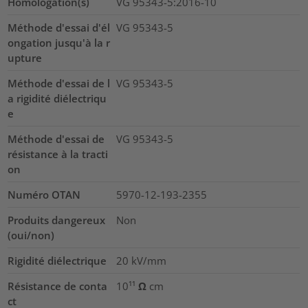
Homologation(s)
VG 95343-5:2016-10
Méthode d'essai d'él
VG 95343-5
ongation jusqu'à la r
upture
Méthode d'essai de l
VG 95343-5
a rigidité diélectriqu
e
Méthode d'essai de
VG 95343-5
résistance à la tracti
on
Numéro OTAN
5970-12-193-2355
Produits dangereux
Non
(oui/non)
Rigidité diélectrique
20
kV/mm
Résistance de conta
10¹¹ Ω cm
ct