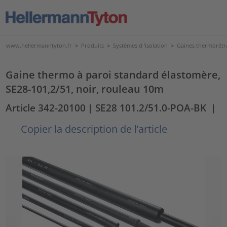
www.hellermanntyton.fr
>
Produits
>
Systèmes d 'isolation
>
Gaines thermorétr
Gaine thermo à paroi standard élastomère,
SE28-101,2/51, noir, rouleau 10m
Article 342-20100
| SE28 101.2/51.0-POA-BK
|
Copier la description de l’article