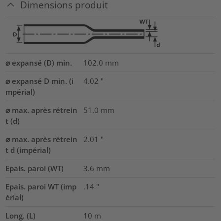
Dimensions produit
⌀ expansé (D) min.
102.0
mm
⌀ expansé D min. (i
4.02
"
mpérial)
⌀ max. après rétrein
51.0
mm
t (d)
⌀ max. après rétrein
2.01
"
t d (impérial)
Epais. paroi (WT)
3.6
mm
Epais. paroi WT (imp
.14
"
érial)
Long. (L)
10
m