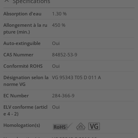
Spécifications
Absorption d'eau
1.30
%
Allongement à la ru
450
%
pture (min.)
Auto-extinguible
Oui
CAS Nummer
84852-53-9
Conformité ROHS
Oui
Désignation selon la
VG 95343 T05 D 011 A
norme VG
EC Number
284-366-9
ELV conforme (articl
Oui
e 4 - 2)
Homologation(s)