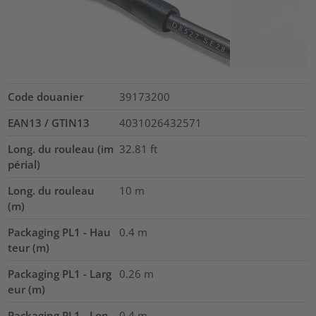
Code douanier
39173200
EAN13 / GTIN13
4031026432571
Long. du rouleau (im
32.81
ft
périal)
Long. du rouleau
10
m
(m)
Packaging PL1 - Hau
0.4
m
teur (m)
Packaging PL1 - Larg
0.26
m
eur (m)
Packaging PL1 - Lon
0.4
m