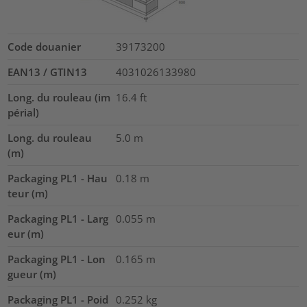
Code douanier
39173200
EAN13 / GTIN13
4031026133980
Long. du rouleau (im
16.4
ft
périal)
Long. du rouleau
5.0
m
(m)
Packaging PL1 - Hau
0.18
m
teur (m)
Packaging PL1 - Larg
0.055
m
eur (m)
Packaging PL1 - Lon
0.165
m
gueur (m)
Packaging PL1 - Poid
0.252
kg