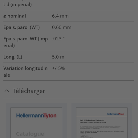
t d (impérial)
⌀ nominal
6.4
mm
Epais. paroi (WT)
0.60
mm
Epais. paroi WT (imp
.023
"
érial)
Long. (L)
5.0
m
Variation longitudin
+/-5%
ale
Télécharger