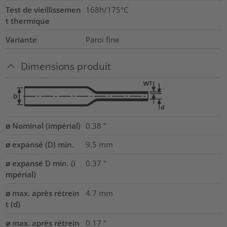
Test de vieillissemen
168h/175°C
t thermique
Variante
Paroi fine
Dimensions produit
⌀ Nominal (impérial)
0.38
"
⌀ expansé (D) min.
9.5
mm
⌀ expansé D min. (i
0.37
"
mpérial)
⌀ max. après rétrein
4.7
mm
t (d)
⌀ max. après rétrein
0.17
"