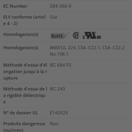
EC Number
284-366-9
ELV conforme (articl
Oui
e 4 - 2)
Homologation(s)
Homologation(s)
ANSI/UL 224, CSA -C22.1, CSA -C22.2
No.198.1
Méthode d'essai d'él
IEC 684 P2
ongation jusqu'à la r
upture
Méthode d'essai de l
IEC 243
a rigidité diélectriqu
e
N° de dossier UL
E143529
Produits dangereux
Non
(oui/non)