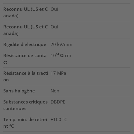
Reconnu UL (US et C
Oui
anada)
Reconnu UL (US et C
Oui
anada)
Rigidité diélectrique
20
kV/mm
Résistance de conta
10¹⁴ Ω cm
ct
Résistance à la tracti
17
MPa
on
Sans halogène
Non
Substances critiques
DBDPE
contenues
Temp. min. de rétrei
+100 °C
nt °C