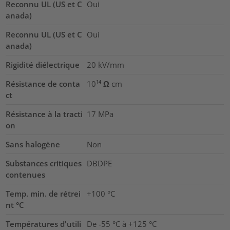
Reconnu UL (US et C
Oui
anada)
Reconnu UL (US et C
Oui
anada)
Rigidité diélectrique
20
kV/mm
Résistance de conta
10¹⁴ Ω cm
ct
Résistance à la tracti
17
MPa
on
Sans halogène
Non
Substances critiques
DBDPE
contenues
Temp. min. de rétrei
+100 °C
nt °C
Températures d'utili
De -55 °C à +125 °C