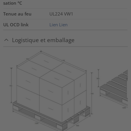
sation °C
Tenue au feu
UL224 VW1
UL OCD link
Lien
Lien
Logistique et emballage