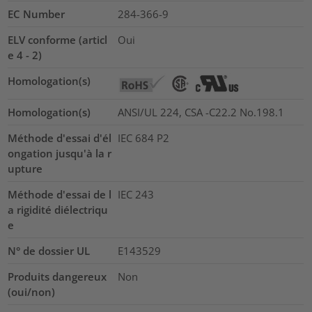
EC Number
284-366-9
ELV conforme (articl
Oui
e 4 - 2)
Homologation(s)
Homologation(s)
ANSI/UL 224, CSA -C22.2 No.198.1
Méthode d'essai d'él
IEC 684 P2
ongation jusqu'à la r
upture
Méthode d'essai de l
IEC 243
a rigidité diélectriqu
e
N° de dossier UL
E143529
Produits dangereux
Non
(oui/non)