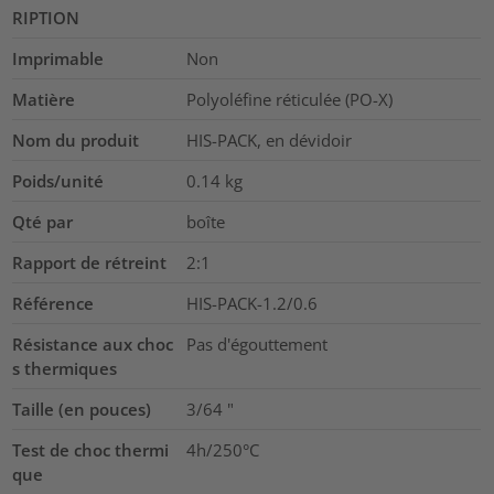
RIPTION
Imprimable
Non
Matière
Polyoléfine réticulée (PO-X)
Nom du produit
HIS-PACK, en dévidoir
Poids/unité
0.14
kg
Qté par
boîte
Rapport de rétreint
2:1
Référence
HIS-PACK-1.2/0.6
Résistance aux choc
Pas d'égouttement
s thermiques
Taille (en pouces)
3/64
"
Test de choc thermi
4h/250°C
que