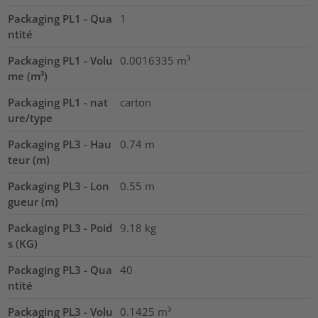
Packaging PL1 - Qua
1
ntité
Packaging PL1 - Volu
0.0016335
m³
me (m³)
Packaging PL1 - nat
carton
ure/type
Packaging PL3 - Hau
0.74
m
teur (m)
Packaging PL3 - Lon
0.55
m
gueur (m)
Packaging PL3 - Poid
9.18
kg
s (KG)
Packaging PL3 - Qua
40
ntité
Packaging PL3 - Volu
0.1425
m³