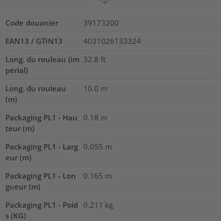
Code douanier
39173200
EAN13 / GTIN13
4031026133324
Long. du rouleau (im
32.8
ft
périal)
Long. du rouleau
10.0
m
(m)
Packaging PL1 - Hau
0.18
m
teur (m)
Packaging PL1 - Larg
0.055
m
eur (m)
Packaging PL1 - Lon
0.165
m
gueur (m)
Packaging PL1 - Poid
0.211
kg
s (KG)