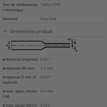
Test de vieillissemen
168h/175°C
t thermique
Variante
Paroi fine
Dimensions produit
⌀ Nominal (impérial)
0.05
"
⌀ expansé (D) min.
1.2
mm
⌀ expansé D min. (i
0.047
"
mpérial)
⌀ max. après rétrein
0.6
mm
t (d)
⌀ max. après rétrein
0.023
"