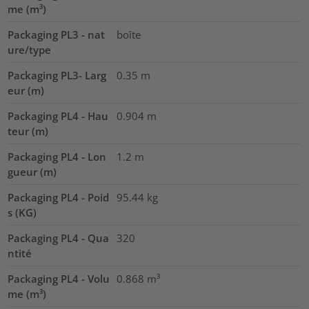
me (m³)
Packaging PL3 - nat
boîte
ure/type
Packaging PL3- Larg
0.35
m
eur (m)
Packaging PL4 - Hau
0.904
m
teur (m)
Packaging PL4 - Lon
1.2
m
gueur (m)
Packaging PL4 - Poid
95.44
kg
s (KG)
Packaging PL4 - Qua
320
ntité
Packaging PL4 - Volu
0.868
m³
me (m³)