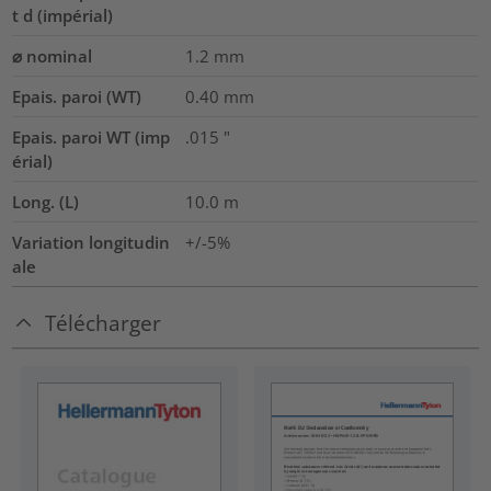
t d (impérial)
⌀ nominal
1.2
mm
Epais. paroi (WT)
0.40
mm
Epais. paroi WT (imp
.015
"
érial)
Long. (L)
10.0
m
Variation longitudin
+/-5%
ale
Télécharger