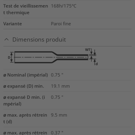
Test de vieillissemen
168h/175°C
t thermique
Variante
Paroi fine
Dimensions produit
⌀ Nominal (impérial)
0.75
"
⌀ expansé (D) min.
19.1
mm
⌀ expansé D min. (i
0.75
"
mpérial)
⌀ max. après rétrein
9.5
mm
t (d)
⌀ max. après rétrein
0.37
"