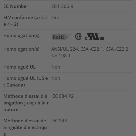
EC Number
284-366-9
ELV conforme (articl
Oui
e 4 - 2)
Homologation(s)
Homologation(s)
ANSI/UL 224, CSA -C22.1, CSA -C22.2
No.198.1
Homologué UL
Non
Homologué UL (US e
Non
t Canada)
Méthode d'essai d'él
IEC 684 P2
ongation jusqu'à la r
upture
Méthode d'essai de l
IEC 243
a rigidité diélectriqu
e