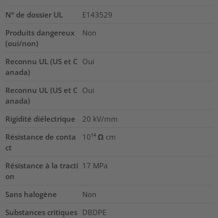
N° de dossier UL
E143529
Produits dangereux
Non
(oui/non)
Reconnu UL (US et C
Oui
anada)
Reconnu UL (US et C
Oui
anada)
Rigidité diélectrique
20
kV/mm
Résistance de conta
10¹⁴ Ω cm
ct
Résistance à la tracti
17
MPa
on
Sans halogène
Non
Substances critiques
DBDPE