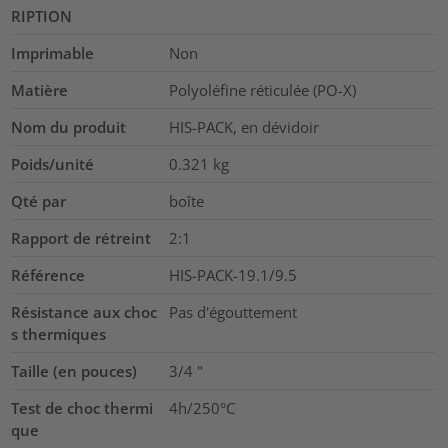
RIPTION
Imprimable
Non
Matière
Polyoléfine réticulée (PO-X)
Nom du produit
HIS-PACK, en dévidoir
Poids/unité
0.321
kg
Qté par
boîte
Rapport de rétreint
2:1
Référence
HIS-PACK-19.1/9.5
Résistance aux choc
Pas d'égouttement
s thermiques
Taille (en pouces)
3/4
"
Test de choc thermi
4h/250°C
que