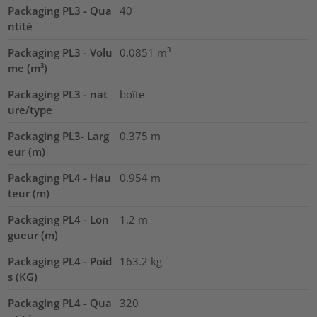
Packaging PL3 - Qua
40
ntité
Packaging PL3 - Volu
0.0851
m³
me (m³)
Packaging PL3 - nat
boîte
ure/type
Packaging PL3- Larg
0.375
m
eur (m)
Packaging PL4 - Hau
0.954
m
teur (m)
Packaging PL4 - Lon
1.2
m
gueur (m)
Packaging PL4 - Poid
163.2
kg
s (KG)
Packaging PL4 - Qua
320