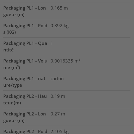
Packaging PL1 - Lon
0.165
m
gueur (m)
Packaging PL1 - Poid
0.392
kg
s (KG)
Packaging PL1 - Qua
1
ntité
Packaging PL1 - Volu
0.0016335
m³
me (m³)
Packaging PL1 - nat
carton
ure/type
Packaging PL2 - Hau
0.19
m
teur (m)
Packaging PL2 - Lon
0.27
m
gueur (m)
Packaging PL2 - Poid
2.105
kg