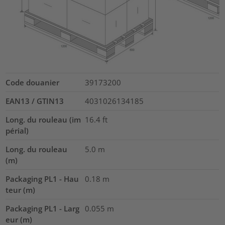
Code douanier
39173200
EAN13 / GTIN13
4031026134185
Long. du rouleau (im
16.4
ft
périal)
Long. du rouleau
5.0
m
(m)
Packaging PL1 - Hau
0.18
m
teur (m)
Packaging PL1 - Larg
0.055
m
eur (m)