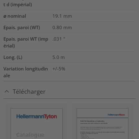
t d (impérial)
⌀ nominal
19.1
mm
Epais. paroi (WT)
0.80
mm
Epais. paroi WT (imp
.031
"
érial)
Long. (L)
5.0
m
Variation longitudin
+/-5%
ale
Télécharger