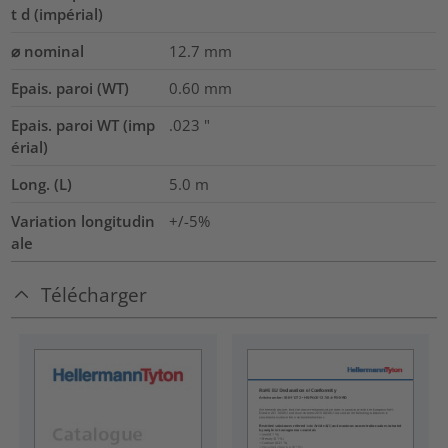
t d (impérial)
⌀ nominal
12.7
mm
Epais. paroi (WT)
0.60
mm
Epais. paroi WT (imp
.023
"
érial)
Long. (L)
5.0
m
Variation longitudin
+/-5%
ale
Télécharger