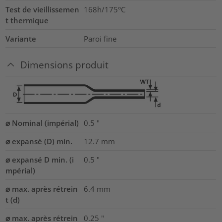
Test de vieillissemen
168h/175°C
t thermique
Variante
Paroi fine
Dimensions produit
⌀ Nominal (impérial)
0.5
"
⌀ expansé (D) min.
12.7
mm
⌀ expansé D min. (i
0.5
"
mpérial)
⌀ max. après rétrein
6.4
mm
t (d)
⌀ max. après rétrein
0.25
"