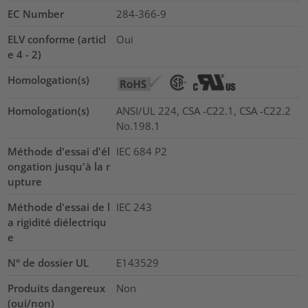
EC Number
284-366-9
ELV conforme (articl
Oui
e 4 - 2)
Homologation(s)
Homologation(s)
ANSI/UL 224, CSA -C22.1, CSA -C22.2
No.198.1
Méthode d'essai d'él
IEC 684 P2
ongation jusqu'à la r
upture
Méthode d'essai de l
IEC 243
a rigidité diélectriqu
e
N° de dossier UL
E143529
Produits dangereux
Non
(oui/non)