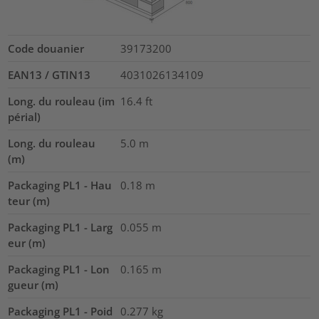
Code douanier
39173200
EAN13 / GTIN13
4031026134109
Long. du rouleau (im
16.4
ft
périal)
Long. du rouleau
5.0
m
(m)
Packaging PL1 - Hau
0.18
m
teur (m)
Packaging PL1 - Larg
0.055
m
eur (m)
Packaging PL1 - Lon
0.165
m
gueur (m)
Packaging PL1 - Poid
0.277
kg