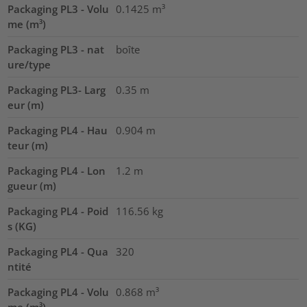
Packaging PL3 - Volu
0.1425
m³
me (m³)
Packaging PL3 - nat
boîte
ure/type
Packaging PL3- Larg
0.35
m
eur (m)
Packaging PL4 - Hau
0.904
m
teur (m)
Packaging PL4 - Lon
1.2
m
gueur (m)
Packaging PL4 - Poid
116.56
kg
s (KG)
Packaging PL4 - Qua
320
ntité
Packaging PL4 - Volu
0.868
m³
me (m³)