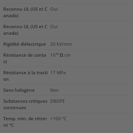
Reconnu UL (US et C
Oui
anada)
Reconnu UL (US et C
Oui
anada)
Rigidité diélectrique
20
kV/mm
Résistance de conta
10¹⁴ Ω cm
ct
Résistance à la tracti
17
MPa
on
Sans halogène
Non
Substances critiques
DBDPE
contenues
Temp. min. de rétrei
+100 °C
nt °C