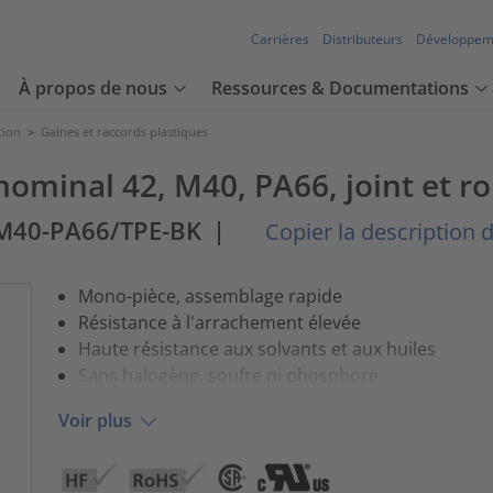
Carrières
Distributeurs
Développem
À propos de nous
Ressources & Documentations
tion
>
Gaines et raccords plastiques
nominal 42, M40, PA66, joint et ro
M40-PA66/TPE-BK
|
Copier la description de
Mono-pièce, assemblage rapide
Résistance à l'arrachement élevée
Haute résistance aux solvants et aux huiles
Sans halogène, soufre ni phosphore
Voir plus