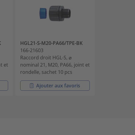
K
HGL21-S-M20-PA66/TPE-BK
HGL28-S-M25-
166-21603
166-21604
Raccord droit HGL-S, ⌀
Raccord droit 
t et
nominal 21, M20, PA66, joint et
nominal 28, M2
rondelle, sachet 10 pcs
rondelle, sach
Ajouter aux favoris
Ajouter