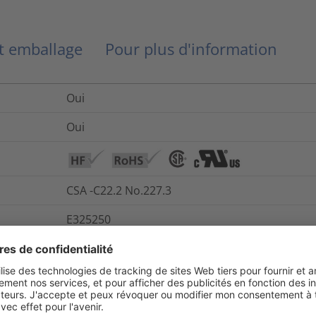
et emballage
Pour plus d'information
Oui
Oui
CSA -C22.2 No.227.3
E325250
Non
Oui
Oui