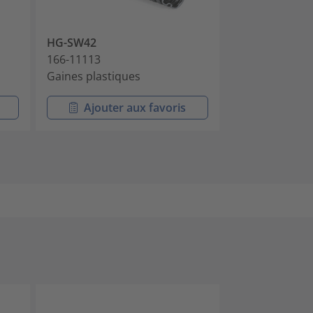
HG-SW42
HG-HW42
166-11113
166-11307
Gaines plastiques
Gaines plasti
Ajouter aux favoris
Ajouter