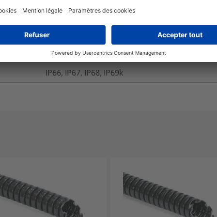
De -50 °C à +135 °C
UL94 V2
Lien
IP66, IP67, IP68, IP69k