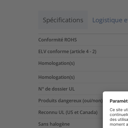
Spécifications
Logistique 
Conformité ROHS
ELV conforme (article 4 - 2)
Homologation(s)
Homologation(s)
N° de dossier UL
Produits dangereux (oui/non)
Reconnu UL (US et Canada)
Sans halogène