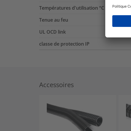
Températures d'utilisation °C
Tenue au feu
UL OCD link
classe de protection IP
Accessoires