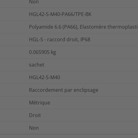
Non
HGL42-S-M40-PA66/TPE-BK
Polyamide 6.6 (PA66), Elastomère thermoplasti
HGL-S - raccord droit, IP68
0.065905
kg
sachet
HGL42-S-M40
Raccordement par enclipsage
Métrique
Droit
Non