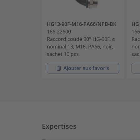
HG13-90F-M16-PA66/NPB-BK
HG
166-22600
166
Raccord coudé 90° HG-90F, ⌀
Rac
nominal 13, M16, PA66, noir,
nom
sachet 10 pcs
sac
Ajouter aux favoris
Expertises