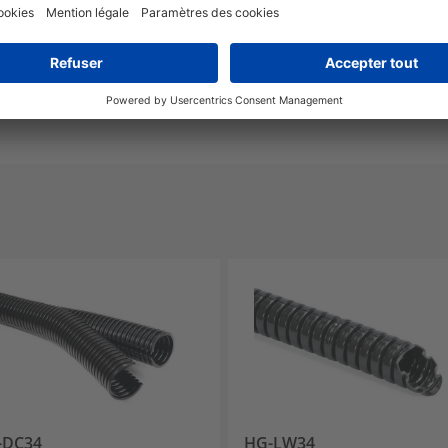
De -50 °C à +135 °C
UL94 V2
IP66
-DC34
HG-LW34