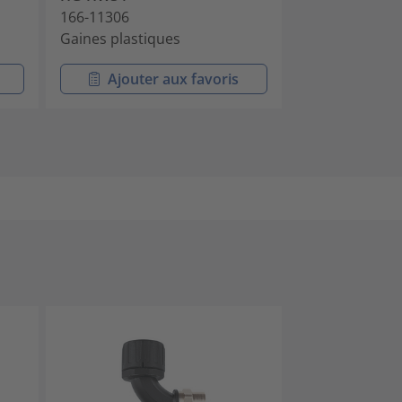
166-11306
166-11405
Gaines plastiques
Gaines plasti
Ajouter aux favoris
Ajouter