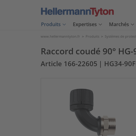
Produits
Expertises
Marchés
www.hellermanntyton.fr
>
Produits
>
Systèmes de protec
Raccord coudé 90° HG-9
Article 166-22605
| HG34-90