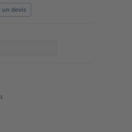
un devis
nt