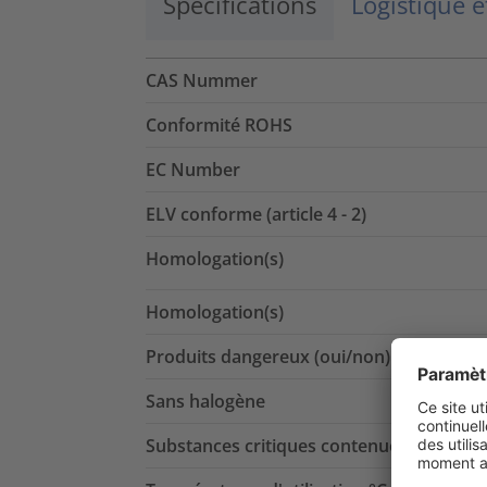
Spécifications
Logistique 
CAS Nummer
Conformité ROHS
EC Number
ELV conforme (article 4 - 2)
Homologation(s)
Homologation(s)
Produits dangereux (oui/non)
Sans halogène
Substances critiques contenues