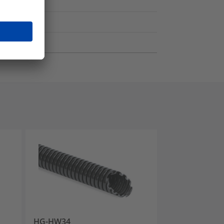
HG-HW34
HG-FR34