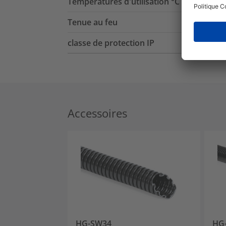
Températures d'utilisation °C
Tenue au feu
classe de protection IP
Accessoires
HG-SW34
HG