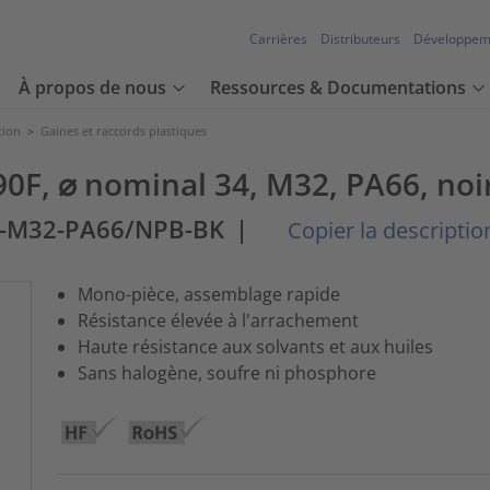
Carrières
Distributeurs
Développem
À propos de nous
Ressources & Documentations
tion
>
Gaines et raccords plastiques
0F, ⌀ nominal 34, M32, PA66, noir
F-M32-PA66/NPB-BK
|
Copier la description
Mono-pièce, assemblage rapide
Résistance élevée à l'arrachement
Haute résistance aux solvants et aux huiles
Sans halogène, soufre ni phosphore