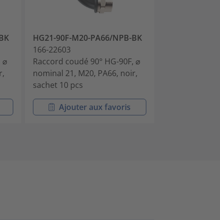
BK
HG21-90F-M20-PA66/NPB-BK
HG28-90F-M2
166-22603
166-22604
 ⌀
Raccord coudé 90° HG-90F, ⌀
Raccord coudé
r,
nominal 21, M20, PA66, noir,
nominal 28, M2
sachet 10 pcs
sachet 10 pcs
Ajouter aux favoris
Ajouter