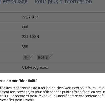
et emballage
Pour plus d'information
7439-92-1
Oui
231-100-4
Oui
UL-Recognized
Non
Oui
Lead in Copper alloy
4%