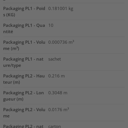
Packaging PL1 - Poid
0.181001
kg
s (KG)
Packaging PL1 - Qua
10
ntité
Packaging PL1 - Volu
0.000736
m³
me (m³)
Packaging PL1 - nat
sachet
ure/type
Packaging PL2 - Hau
0.216
m
teur (m)
Packaging PL2 - Lon
0.3048
m
gueur (m)
Packaging PL2 - Volu
0.0176
m³
me
Packaging PL2 - nat
carton