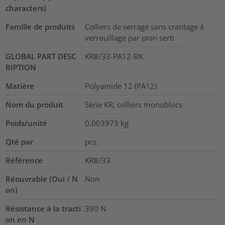
characters)
Famille de produits
Colliers de serrage sans crantage à
verrouillage par pion serti
GLOBAL PART DESC
KR8/33-PA12-BK
RIPTION
Matière
Polyamide 12 (PA12)
Nom du produit
Série KR, colliers monoblocs
Poids/unité
0.003973
kg
Qté par
pcs.
Référence
KR8/33
Réouvrable (Oui / N
Non
on)
Résistance à la tracti
390
N
on en N