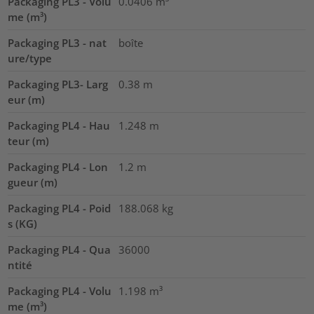
Packaging PL3 - Volu
0.0406
m³
me (m³)
Packaging PL3 - nat
boîte
ure/type
Packaging PL3- Larg
0.38
m
eur (m)
Packaging PL4 - Hau
1.248
m
teur (m)
Packaging PL4 - Lon
1.2
m
gueur (m)
Packaging PL4 - Poid
188.068
kg
s (KG)
Packaging PL4 - Qua
36000
ntité
Packaging PL4 - Volu
1.198
m³
me (m³)