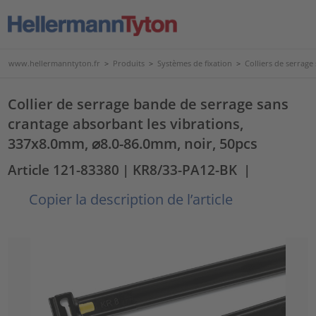
www.hellermanntyton.fr
>
Produits
>
Systèmes de fixation
>
Colliers de serrage
Collier de serrage bande de serrage sans
crantage absorbant les vibrations,
337x8.0mm, ⌀8.0-86.0mm, noir, 50pcs
Article 121-83380
| KR8/33-PA12-BK
|
Copier la description de l’article