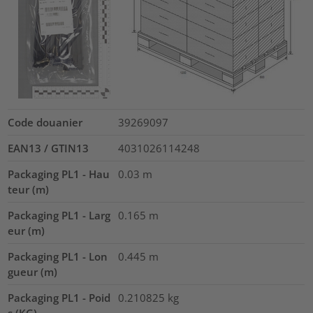
Code douanier
39269097
EAN13 / GTIN13
4031026114248
Packaging PL1 - Hau
0.03
m
teur (m)
Packaging PL1 - Larg
0.165
m
eur (m)
Packaging PL1 - Lon
0.445
m
gueur (m)
Packaging PL1 - Poid
0.210825
kg
s (KG)