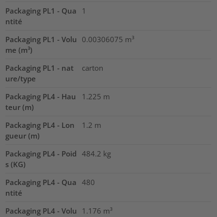
Packaging PL1 - Qua
1
ntité
Packaging PL1 - Volu
0.00306075
m³
me (m³)
Packaging PL1 - nat
carton
ure/type
Packaging PL4 - Hau
1.225
m
teur (m)
Packaging PL4 - Lon
1.2
m
gueur (m)
Packaging PL4 - Poid
484.2
kg
s (KG)
Packaging PL4 - Qua
480
ntité
Packaging PL4 - Volu
1.176
m³