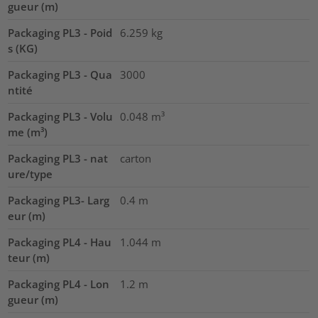
gueur (m)
Packaging PL3 - Poid
6.259
kg
s (KG)
Packaging PL3 - Qua
3000
ntité
Packaging PL3 - Volu
0.048
m³
me (m³)
Packaging PL3 - nat
carton
ure/type
Packaging PL3- Larg
0.4
m
eur (m)
Packaging PL4 - Hau
1.044
m
teur (m)
Packaging PL4 - Lon
1.2
m
gueur (m)