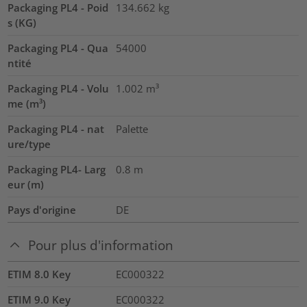
Packaging PL4 - Poid
134.662
kg
s (KG)
Packaging PL4 - Qua
54000
ntité
Packaging PL4 - Volu
1.002
m³
me (m³)
Packaging PL4 - nat
Palette
ure/type
Packaging PL4- Larg
0.8
m
eur (m)
Pays d'origine
DE
Pour plus d'information
ETIM 8.0 Key
EC000322
ETIM 9.0 Key
EC000322