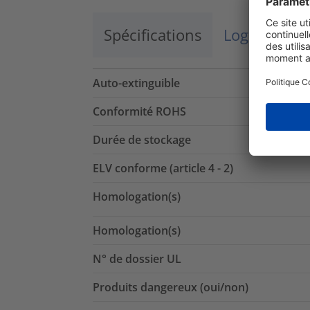
Spécifications
Logistique 
Auto-extinguible
Conformité ROHS
Durée de stockage
ELV conforme (article 4 - 2)
Homologation(s)
Homologation(s)
N° de dossier UL
Produits dangereux (oui/non)