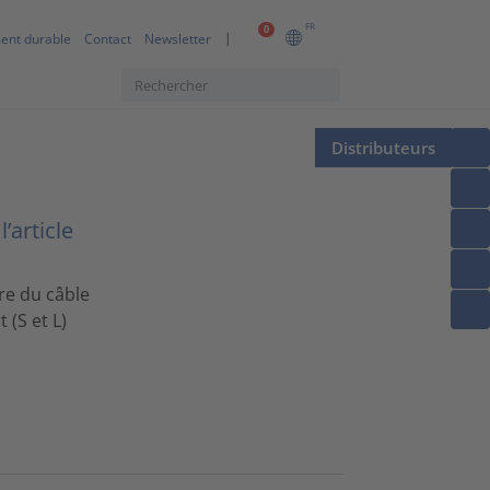
FR
0
ent durable
Contact
Newsletter
Distributeurs
’article
re du câble
 (S et L)