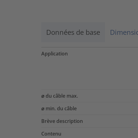
En savoir plus
Accepter
Données de base
Dimensio
powered by
Usercentrics Consent
Management Platform
Application
⌀ du câble max.
⌀ min. du câble
Brève description
Contenu