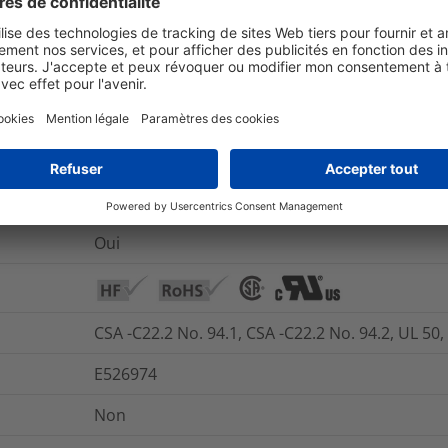
et emballage
Pour plus d'information
Oui
Oui
illimitée
Oui
CSA -C22.2 No. 94.1, CSA -C22.2 No. 94.2, UL 50,
E526974
Non