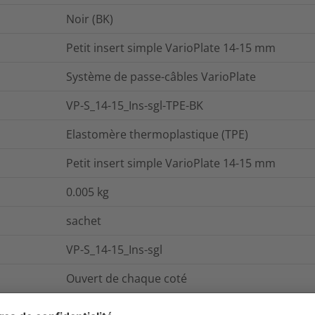
Noir (BK)
Petit insert simple VarioPlate 14-15 mm
Système de passe-câbles VarioPlate
VP-S_14-15_Ins-sgl-TPE-BK
Elastomère thermoplastique (TPE)
Petit insert simple VarioPlate 14-15 mm
0.005
kg
sachet
VP-S_14-15_Ins-sgl
Ouvert de chaque coté