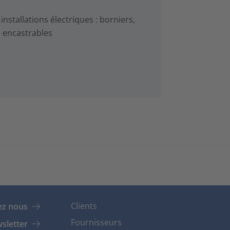
stallations électriques : borniers,
s encastrables
Clients
ez nous
Fournisseurs
sletter