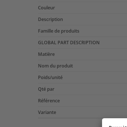
Couleur
Description
Famille de produits
GLOBAL PART DESCRIPTION
Matière
Nom du produit
Poids/unité
Qté par
Référence
Variante