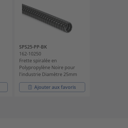
SPS25-PP-BK
SPS30-PP-BK
162-10250
162-10300
Frette spiralée en
Frette spiralée
Polypropylène Noire pour
Polypropylène
l'industrie Diamètre 25mm
l'industrie D
Ajouter aux favoris
Ajouter