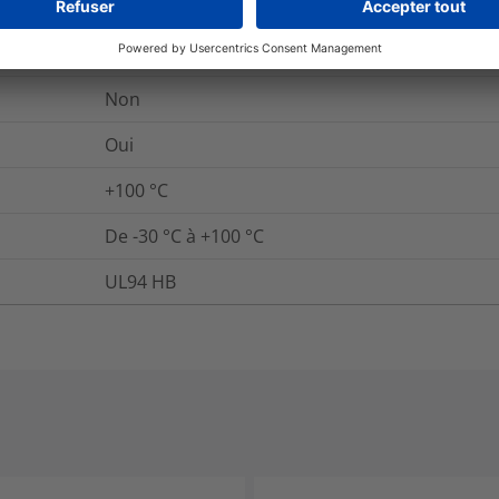
Non
Oui
+100
°C
De -30 °C à +100 °C
UL94 HB