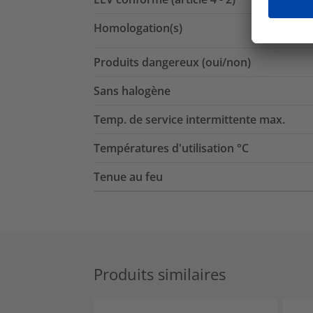
Homologation(s)
Produits dangereux (oui/non)
Sans halogène
Temp. de service intermittente max.
Températures d'utilisation °C
Tenue au feu
Produits similaires