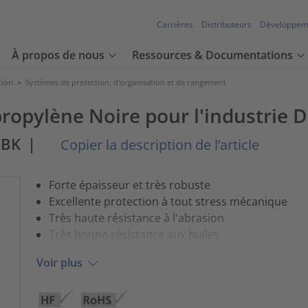
Carrières
Distributeurs
Développem
À propos de nous
Ressources & Documentations
tion
>
Systèmes de protection, d'organisation et de rangement
ypropylène Noire pour l'industri
-BK
|
Copier la description de l’article
Forte épaisseur et très robuste
Excellente protection à tout stress mécanique
Très haute résistance à l'abrasion
Très bonne résistance aux huiles
Voir plus