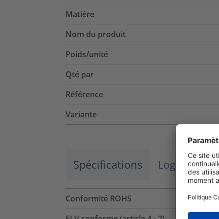
Matière
Nom du produit
Poids/unité
Qté par
Référence
Variante
Spécifications
Logistique 
Conformité ROHS
ELV conforme (article 4 - 2)