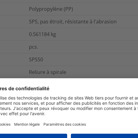
Polypropylène (PP)
SPS, pas étroit, résistante à l'abrasion
0.561184
kg
pcs.
SPS50
Reliure à spirale
et emballage
Pour plus d'information
Oui
Oui