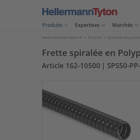
Produits
Expertises
Marchés
www.hellermanntyton.fr
>
Produits
>
Systèmes de protec
Frette spiralée en Pol
Article 162-10500
| SPS50-PP