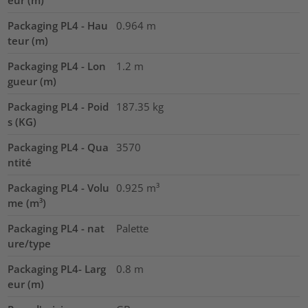
eur (m)
Packaging PL4 - Hau
0.964
m
teur (m)
Packaging PL4 - Lon
1.2
m
gueur (m)
Packaging PL4 - Poid
187.35
kg
s (KG)
Packaging PL4 - Qua
3570
ntité
Packaging PL4 - Volu
0.925
m³
me (m³)
Packaging PL4 - nat
Palette
ure/type
Packaging PL4- Larg
0.8
m
eur (m)