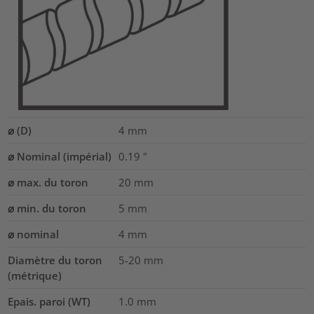
⌀ (D)
4
mm
⌀ Nominal (impérial)
0.19
"
⌀ max. du toron
20
mm
⌀ min. du toron
5
mm
⌀ nominal
4
mm
Diamètre du toron
5-20
mm
(métrique)
Epais. paroi (WT)
1.0
mm