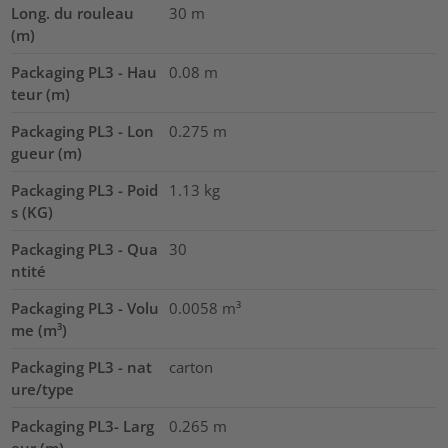
Long. du rouleau
30
m
(m)
Packaging PL3 - Hau
0.08
m
teur (m)
Packaging PL3 - Lon
0.275
m
gueur (m)
Packaging PL3 - Poid
1.13
kg
s (KG)
Packaging PL3 - Qua
30
ntité
Packaging PL3 - Volu
0.0058
m³
me (m³)
Packaging PL3 - nat
carton
ure/type
Packaging PL3- Larg
0.265
m