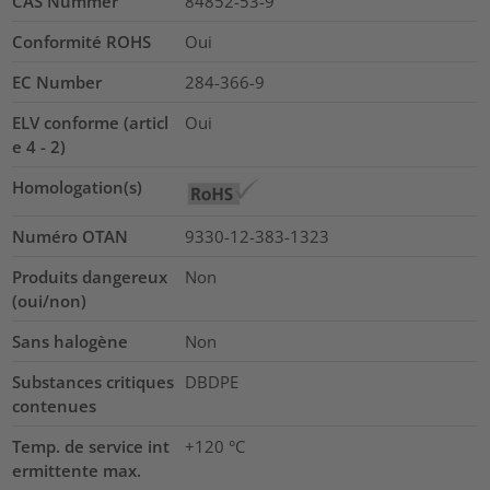
CAS Nummer
84852-53-9
Conformité ROHS
Oui
EC Number
284-366-9
ELV conforme (articl
Oui
e 4 - 2)
Homologation(s)
Numéro OTAN
9330-12-383-1323
Produits dangereux
Non
(oui/non)
Sans halogène
Non
Substances critiques
DBDPE
contenues
Temp. de service int
+120
°C
ermittente max.