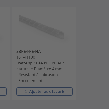
SBPE4-PE-NA
SBPE4-PE-BK
161-41100
161-41101
Frette spiralée PE Couleur
Frette spiralé
naturelle Diamètre 4 mm
noire Diamèt
- Résistant à l'abrasion
- Résistant à l
- Enroulement
- Enroulement
Ajouter aux favoris
Ajouter