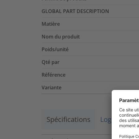
GLOBAL PART DESCRIPTION
Matière
Nom du produit
Poids/unité
Qté par
Référence
Variante
Spécifications
Logistique 