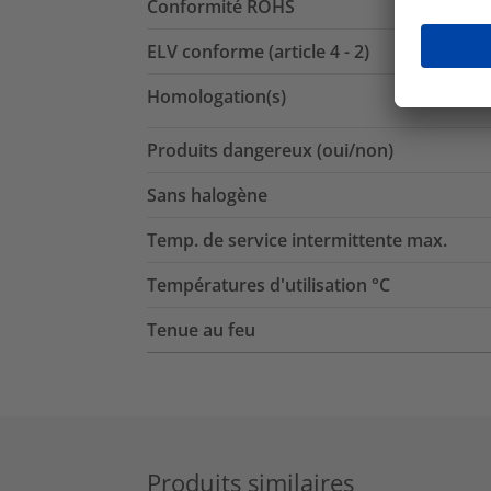
Conformité ROHS
ELV conforme (article 4 - 2)
Homologation(s)
Produits dangereux (oui/non)
Sans halogène
Temp. de service intermittente max.
Températures d'utilisation °C
Tenue au feu
Produits similaires