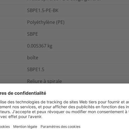
SBPE1.5-PE-BK
Polyéthylène (PE)
SBPE
0.005367
kg
boîte
SBPE1.5
Reliure à spirale
et emballage
Pour plus d'information