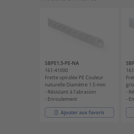
SBPE1.5-PE-NA
SBP
161-41000
161
Frette spiralée PE Couleur
Fre
naturelle Diamètre 1.5 mm
gri
- Résistant à l'abrasion
- R
- Enroulement
- E
Ajouter aux favoris