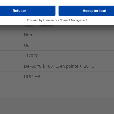
Oui
Oui
Non
Oui
+120
°C
De -60 °C à +80 °C, en pointe +120 °C
UL94 HB