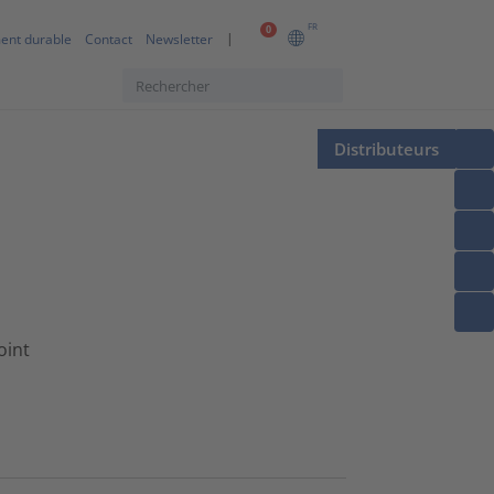
FR
0
ent durable
Contact
Newsletter
Distributeurs
oint