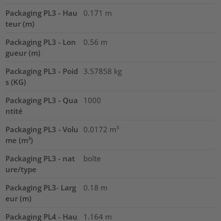
Packaging PL3 - Hau
0.171
m
teur (m)
Packaging PL3 - Lon
0.56
m
gueur (m)
Packaging PL3 - Poid
3.57858
kg
s (KG)
Packaging PL3 - Qua
1000
ntité
Packaging PL3 - Volu
0.0172
m³
me (m³)
Packaging PL3 - nat
boîte
ure/type
Packaging PL3- Larg
0.18
m
eur (m)
Packaging PL4 - Hau
1.164
m