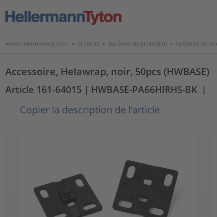
www.hellermanntyton.fr
>
Produits
>
Systèmes de protection
>
Systèmes de pro
Accessoire, Helawrap, noir, 50pcs (HWBASE)
Article 161-64015
| HWBASE-PA66HIRHS-BK
|
Copier la description de l’article