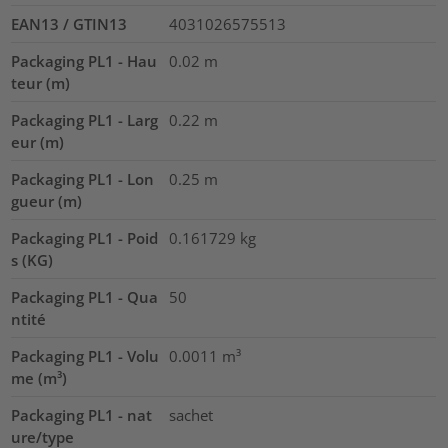
EAN13 / GTIN13
4031026575513
Packaging PL1 - Hau
0.02
m
teur (m)
Packaging PL1 - Larg
0.22
m
eur (m)
Packaging PL1 - Lon
0.25
m
gueur (m)
Packaging PL1 - Poid
0.161729
kg
s (KG)
Packaging PL1 - Qua
50
ntité
Packaging PL1 - Volu
0.0011
m³
me (m³)
Packaging PL1 - nat
sachet
ure/type