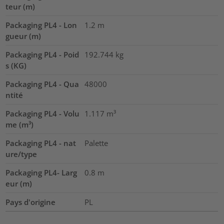
teur (m)
Packaging PL4 - Lon
1.2
m
gueur (m)
Packaging PL4 - Poid
192.744
kg
s (KG)
Packaging PL4 - Qua
48000
ntité
Packaging PL4 - Volu
1.117
m³
me (m³)
Packaging PL4 - nat
Palette
ure/type
Packaging PL4- Larg
0.8
m
eur (m)
Pays d'origine
PL