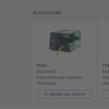
Accessoires
TT431
TT4
556-00400
556
Imprimante par transfert
Imp
thermique
the
Ajouter aux favoris