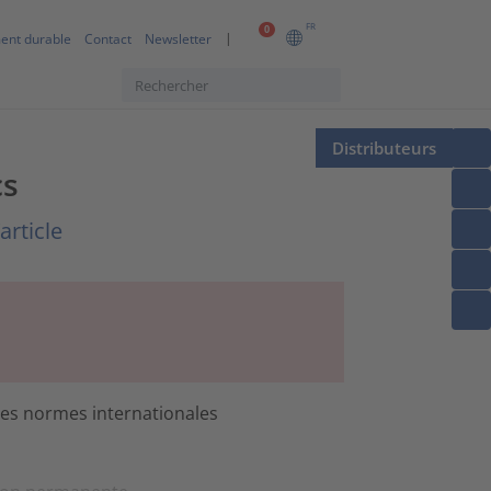
FR
0
ent durable
Contact
Newsletter
Distributeurs
cs
article
les normes internationales