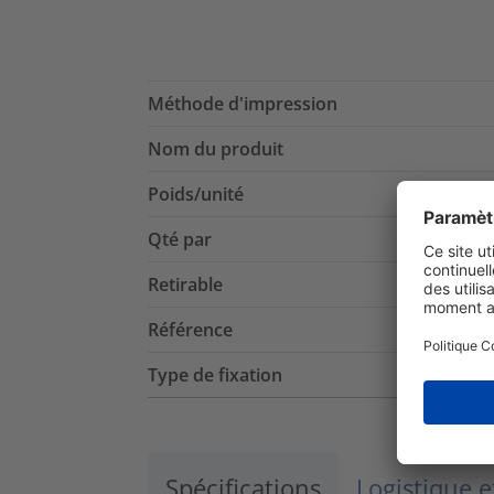
Méthode d'impression
Nom du produit
Poids/unité
Qté par
Retirable
Référence
Type de fixation
Spécifications
Logistique 