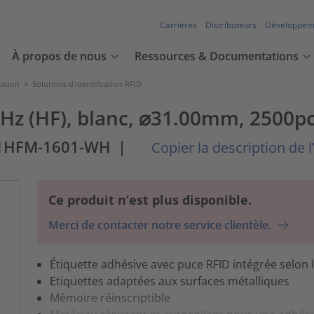
Carrières
Distributeurs
Développem
À propos de nous
Ressources & Documentations
cation
>
Solutions d'identification RFID
MHz (HF), blanc, ⌀31.00mm, 2500p
1HFM-1601-WH
|
Copier la description de l’
Ce produit n’est plus disponible.
Merci de contacter notre service clientèle.
Étiquette adhésive avec puce RFID intégrée selon 
Etiquettes adaptées aux surfaces métalliques
Mémoire réinscriptible