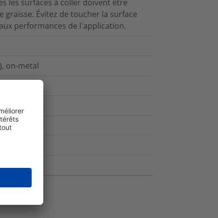
 les surfaces à coller doivent être
 graisse. Évitez de toucher la surface
e aux performances de l'application.
), on-metal