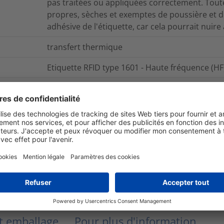
pas traitées ou appliquées correctement. Toutes
propres, sèches et exemptes de poussière et de
adhésive de l'étiquette, car cela pourrait nuir
transfert thermique
Etiquette RFID type 1601 - Haute fréquence (HF
0.0003
kg
bobine
Non
TAGD31T1HFM
Adhésif
et emballage
Pour plus d'information