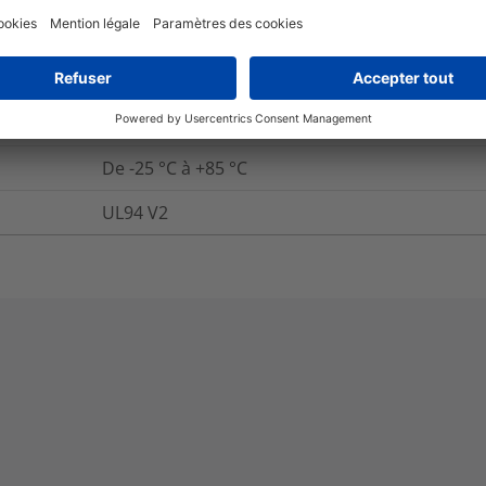
Non
Oui
De -25 °C à +85 °C
UL94 V2