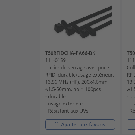
T50RFIDCHA-PA66-BK
T5
111-01591
111
Collier de serrage avec puce
Col
RFID, durable/usage extérieur,
RFI
13.56 MHz (HF), 200x4.6mm,
13.
⌀1.5-50mm, noir, 100pcs
⌀1.
- durable
- d
- usage extérieur
- u
- Résistant aux UVs
- R
Ajouter aux favoris