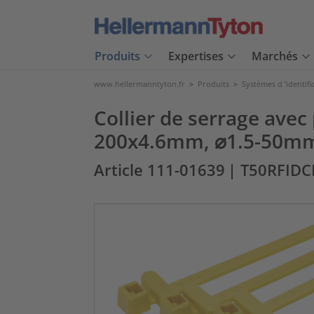
Produits
Expertises
Marchés
www.hellermanntyton.fr
>
Produits
>
Systèmes d 'identifi
Collier de serrage avec
200x4.6mm, ⌀1.5-50mm,
Article 111-01639
| T50RFIDC