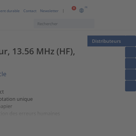
FR
0
ent durable
Contact
Newsletter
Distributeurs
ur, 13.56 MHz (HF),
cle
ct
rotation unique
papier
tion des erreurs humaines