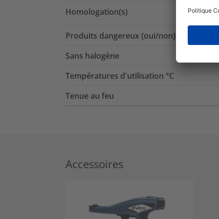
Homologation(s)
Produits dangereux (oui/non)
Sans halogène
Températures d'utilisation °C
Tenue au feu
Accessoires