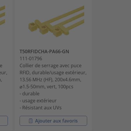
T50RFIDCHA-PA66-GN
T50RFIDCHA-
111-01796
111-02406
ce
Collier de serrage avec puce
Collier de ser
eur,
RFID, durable/usage extérieur,
RFID, durable/
,
13.56 MHz (HF), 200x4.6mm,
13.56 MHz (HF
⌀1.5-50mm, vert, 100pcs
⌀1.5-50mm, no
- durable
- durable
- usage extérieur
- usage extéri
- Résistant aux UVs
- Résistant au
Ajouter aux favoris
Ajouter