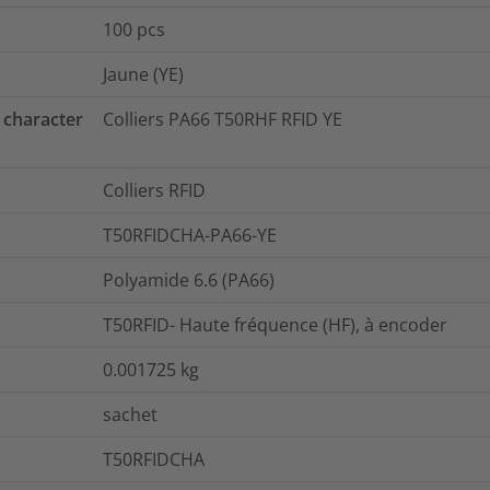
100
pcs
Jaune (YE)
 character
Colliers PA66 T50RHF RFID YE
Colliers RFID
T50RFIDCHA-PA66-YE
Polyamide 6.6 (PA66)
T50RFID- Haute fréquence (HF), à encoder
0.001725
kg
sachet
T50RFIDCHA