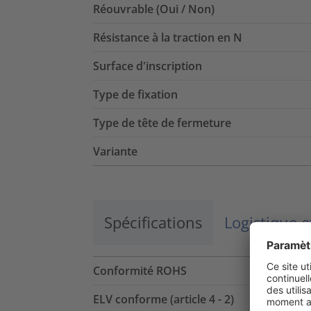
Réouvrable (Oui / Non)
Résistance à la traction en N
Surface d'inscription
Type de fixation
Type de tête de fermeture
Variante
Spécifications
Logistique 
Conformité ROHS
ELV conforme (article 4 - 2)