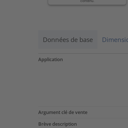
contenu.
En savoir plus
Accepter
Données de base
Dimensio
powered by
Usercentrics Consent
Management Platform
Application
Argument clé de vente
Brève description