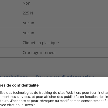
Non
225
N
Aucun
Aucun
Cliquet en plastique
Crantage intérieur
et emballage
Pour plus d'information
Oui
Oui