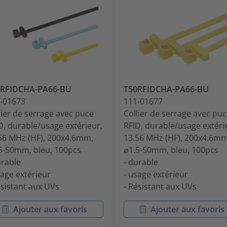
0RFIDCHA-PA66-BU
T50RFIDCHA-PA66-BU
-01673
111-01677
lier de serrage avec puce
Collier de serrage avec pu
D, durable/usage extérieur,
RFID, durable/usage extéri
56 MHz (HF), 200x4.6mm,
13.56 MHz (HF), 200x4.6mm
5-50mm, bleu, 100pcs
⌀1.5-50mm, bleu, 100pcs
urable
- durable
sage extérieur
- usage extérieur
ésistant aux UVs
- Résistant aux UVs
Ajouter aux favoris
Ajouter aux favoris