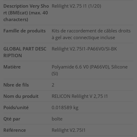
Description Very Sho
Relilight V2.75 I1 (1/20)
rt (BMEcat) (max. 40
characters)
Famille de produits
Kits de raccordement de câbles droits
à gel avec connectique incluse
GLOBAL PART DESC
Relilight V2.75I1-PA66V0/SI-BK
RIPTION
Matière
Polyamide 6.6 V0 (PA66V0), Silicone
(SI)
Nbre de fils
2
Nom du produit
RELICON Relilight V 2,75 I1
Poids/unité
0.018589
kg
Qté par
boîte
Référence
Relilight V2.75I1