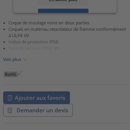
Accepter
Coque de moulage noire en deux parties
powered by
Usercentrics Consent Management Platform
Coques en matériau retardateur de flamme conformément
à UL94 V0
Indice de protection IP68
Type de tension 250V, 6A
Voir plus
Ajouter aux favoris
Demander un devis