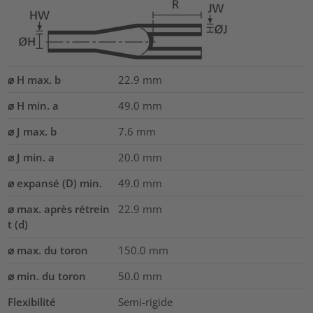
⌀ H max. b
22.9
mm
⌀ H min. a
49.0
mm
⌀ J max. b
7.6
mm
⌀ J min. a
20.0
mm
⌀ expansé (D) min.
49.0
mm
⌀ max. après rétrein
22.9
mm
t (d)
⌀ max. du toron
150.0
mm
⌀ min. du toron
50.0
mm
Flexibilité
Semi-rigide