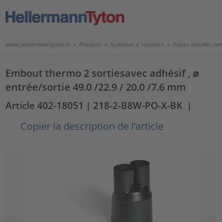
www.hellermanntyton.fr
>
Produits
>
Systèmes d 'isolation
>
Pièces moulées th
Embout thermo 2 sortiesavec adhésif , ⌀
entrée/sortie 49.0 /22.9 / 20.0 /7.6 mm
Article 402-18051
| 218-2-B8W-PO-X-BK
|
Copier la description de l’article