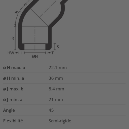
⌀ H max. b
22.1
mm
⌀ H min. a
36
mm
⌀ J max. b
8.4
mm
⌀ J min. a
21
mm
Angle
45
Flexibilité
Semi-rigide