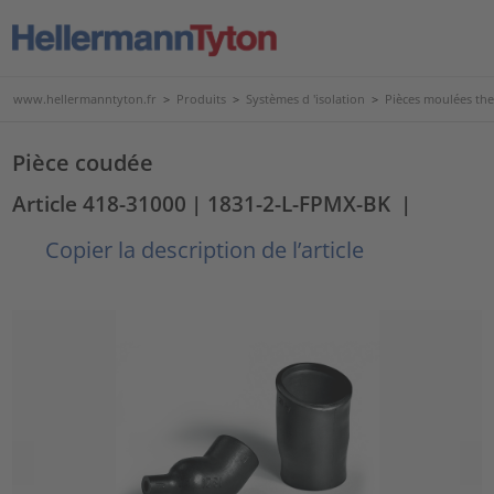
www.hellermanntyton.fr
>
Produits
>
Systèmes d 'isolation
>
Pièces moulées th
Pièce coudée
Article 418-31000
| 1831-2-L-FPMX-BK
|
Copier la description de l’article