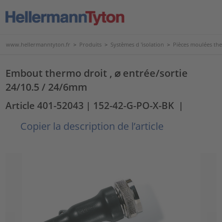
www.hellermanntyton.fr
>
Produits
>
Systèmes d 'isolation
>
Pièces moulées th
Embout thermo droit , ⌀ entrée/sortie
24/10.5 / 24/6mm
Article 401-52043
| 152-42-G-PO-X-BK
|
Copier la description de l’article