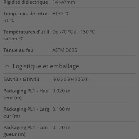
Rigidité diélectrique
14
kV/mm
Temp. min. de rétrei
+135 °C
nt °C
Températures d'utili
De -70 °C à +150 °C
sation °C
Tenue au feu
ASTM D635
Logistique et emballage
EAN13 / GTIN13
5022660430626
Packaging PL1 - Hau
0.020
m
teur (m)
Packaging PL1 - Larg
0.100
m
eur (m)
Packaging PL1 - Lon
0.120
m
gueur (m)