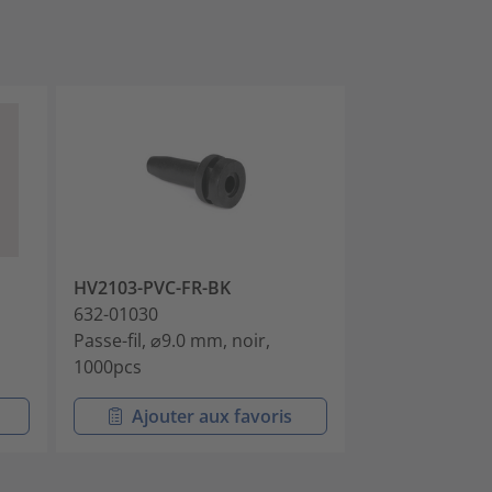
HV2103-PVC-FR-BK
HV2104-PVC-F
632-01030
632-01040
Passe-fil, ⌀9.0 mm, noir,
Passe-fil, ⌀9.5
1000pcs
1000pcs
Ajouter aux favoris
Ajouter