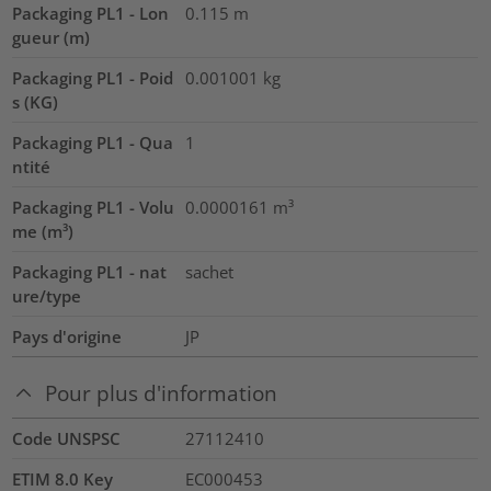
Packaging PL1 - Lon
0.115
m
gueur (m)
Packaging PL1 - Poid
0.001001
kg
s (KG)
Packaging PL1 - Qua
1
ntité
Packaging PL1 - Volu
0.0000161
m³
me (m³)
Packaging PL1 - nat
sachet
ure/type
Pays d'origine
JP
Pour plus d'information
Code UNSPSC
27112410
ETIM 8.0 Key
EC000453