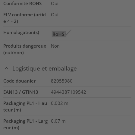
Conformité ROHS
Oui
ELV conforme (articl
Oui
e 4 - 2)
Homologation(s)
Produits dangereux
Non
(oui/non)
Logistique et emballage
Code douanier
82055980
EAN13 / GTIN13
4944387109542
Packaging PL1 - Hau
0.002
m
teur (m)
Packaging PL1 - Larg
0.07
m
eur (m)