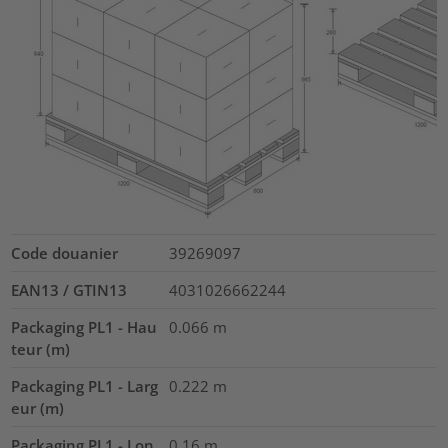
Code douanier
39269097
EAN13 / GTIN13
4031026662244
Packaging PL1 - Hau
0.066
m
teur (m)
Packaging PL1 - Larg
0.222
m
eur (m)
Packaging PL1 - Lon
0.16
m