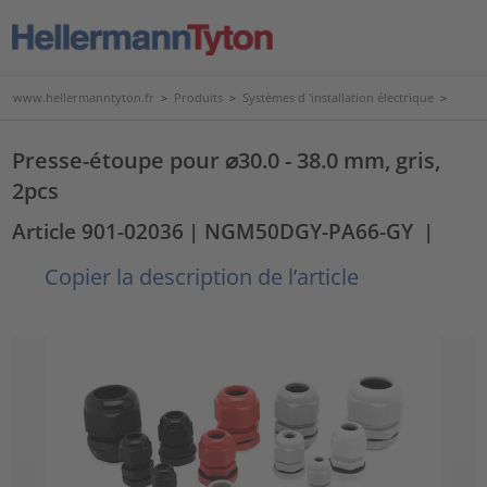
www.hellermanntyton.fr
>
Produits
>
Systèmes d 'installation électrique
>
Presse-étoupe pour ⌀30.0 - 38.0 mm, gris,
2pcs
Article 901-02036
| NGM50DGY-PA66-GY
|
Copier la description de l’article