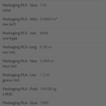
Packaging PL3 - Qua
110
ntité
Packaging PL3 - Volu
0.0404
m³
me (m³)
Packaging PL3 - nat
boîte
ure/type
Packaging PL3- Larg
0.38
m
eur (m)
Packaging PL4 - Hau
0.984
m
teur (m)
Packaging PL4 - Lon
1.2
m
gueur (m)
Packaging PL4 - Poid
194.08
kg
s (KG)
Packaging PL4 - Qua
1980