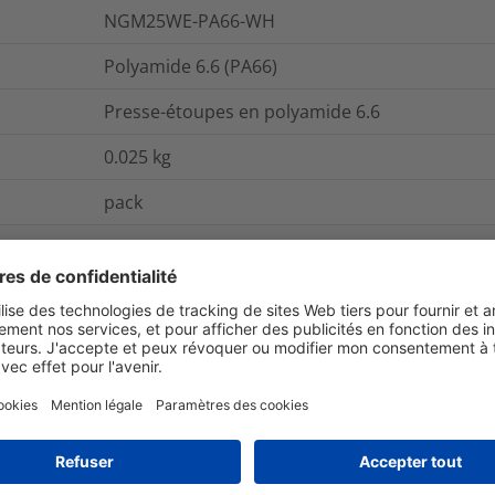
NGM25WE-PA66-WH
Polyamide 6.6 (PA66)
Presse-étoupes en polyamide 6.6
0.025
kg
pack
NGM25WE
et emballage
Pour plus d'information
Oui
illimitée