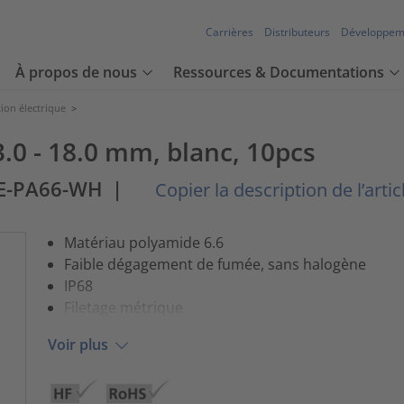
Carrières
Distributeurs
Développem
À propos de nous
Ressources & Documentations
tion électrique
>
.0 - 18.0 mm, blanc, 10pcs
E-PA66-WH
|
Copier la description de l’artic
Matériau polyamide 6.6
Faible dégagement de fumée, sans halogène
IP68
Filetage métrique
Voir plus