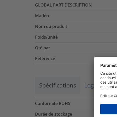
GLOBAL PART DESCRIPTION
Matière
Nom du produit
Poids/unité
Qté par
Référence
Spécifications
Logistique 
Conformité ROHS
Durée de stockage