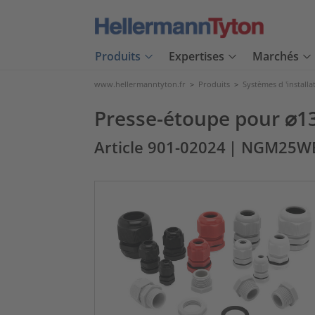
Produits
Expertises
Marchés
www.hellermanntyton.fr
>
Produits
>
Systèmes d 'installa
Presse-étoupe pour ⌀13
Article 901-02024
| NGM25W