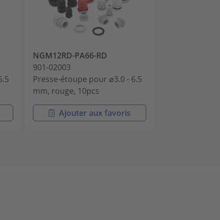
NGM12RD-PA66-RD
NGM12WE-PA
901-02003
901-02004
6.5
Presse-étoupe pour ⌀3.0 - 6.5
Presse-étoupe 
mm, rouge, 10pcs
mm, blanc, 10
Ajouter aux favoris
Ajouter