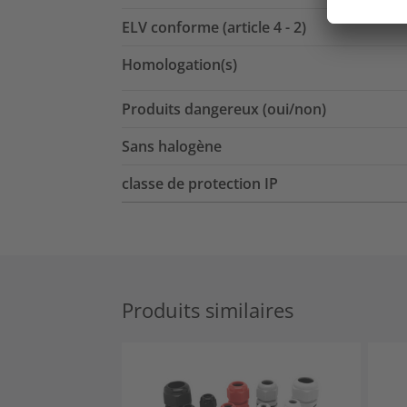
ELV conforme (article 4 - 2)
Homologation(s)
Produits dangereux (oui/non)
Sans halogène
classe de protection IP
Produits similaires