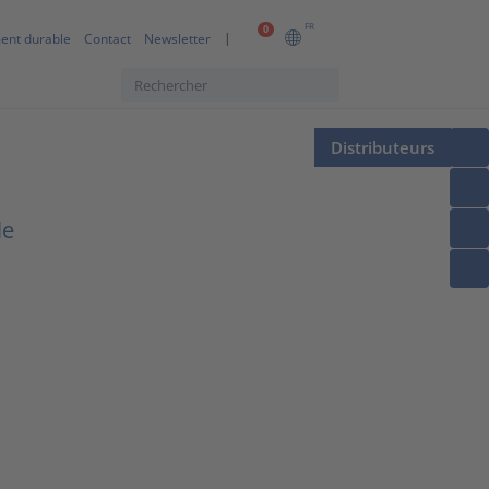
FR
0
ent durable
Contact
Newsletter
Distributeurs
le