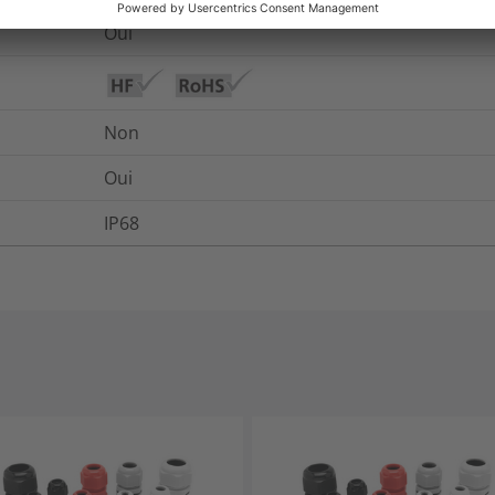
Oui
Non
Oui
IP68