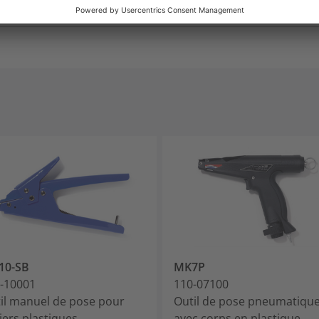
De -40 °C à +105 °C (+125 °C, 500 h)
10-SB
MK7P
-10001
110-07100
il manuel de pose pour
Outil de pose pneumatiqu
liers plastiques
avec corps en plastique