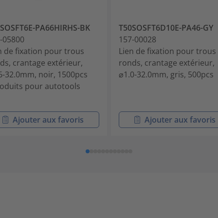
0SOSFT6E-PA66HIRHS-BK
T50SOSFT6D10E-PA46-GY
-05800
157-00028
n de fixation pour trous
Lien de fixation pour trous
ds, crantage extérieur,
ronds, crantage extérieur,
6-32.0mm, noir, 1500pcs
⌀1.0-32.0mm, gris, 500pcs
roduits pour autotools
Ajouter aux favoris
Ajouter aux favoris