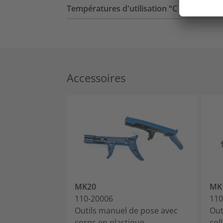
Températures d'utilisation °C
Accessoires
MK20
MK
110-20006
110
Outils manuel de pose avec
Out
corps en plastique
col