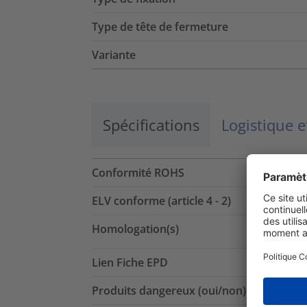
Type de tête de fermeture
Variante
Spécifications
Logistique 
Conformité ROHS
ELV conforme (article 4 - 2)
Homologation(s)
Lien Fiche EPD
Produits dangereux (oui/non)