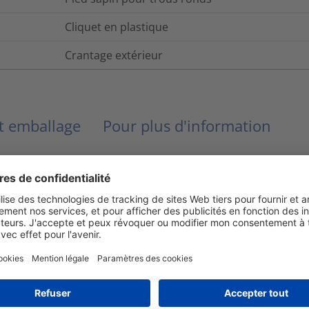
Cliquet en plastique
Crantage extérieur
et emballage
Pour plus d'information
Oui
Oui
Lien
Non