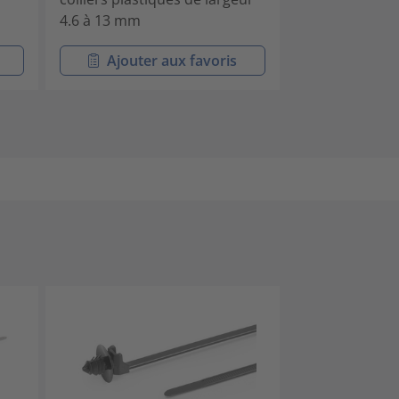
4.6 à 13 mm
4.8 mm maxi.
Ajouter aux favoris
Ajouter