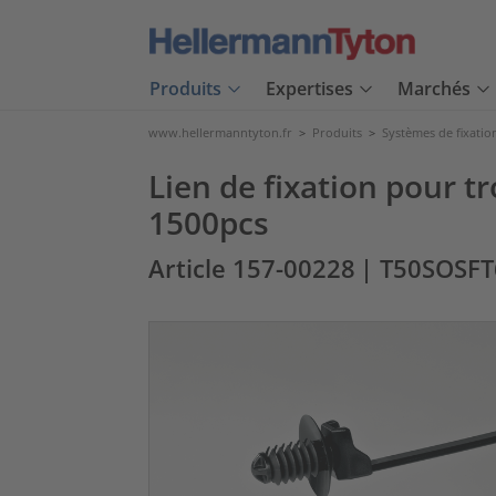
Produits
Expertises
Marchés
www.hellermanntyton.fr
>
Produits
>
Systèmes de fixatio
Lien de fixation pour t
1500pcs
Article 157-00228
| T50SOSF