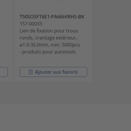
T50SOSFT6E1-PA66HIRHS-BK
T50SOSFT6D1
157-00033
157-00045
Lien de fixation pour trous
Lien de fixati
ronds, crantage extérieur,
ronds, crantag
⌀1.0-35.0mm, noir, 5000pcs
⌀1.0-32.0mm, 
- produits pour autotools
Ajouter aux favoris
Ajouter