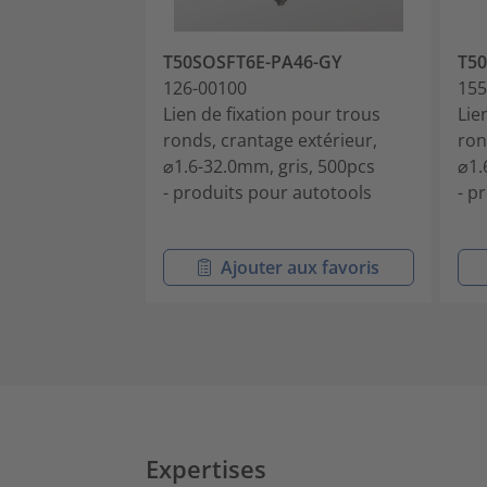
T50SOSFT6E-PA46-GY
T5
126-00100
155
Lien de fixation pour trous
Lie
ronds, crantage extérieur,
ron
⌀1.6-32.0mm, gris, 500pcs
⌀1.
- produits pour autotools
- p
Ajouter aux favoris
Expertises