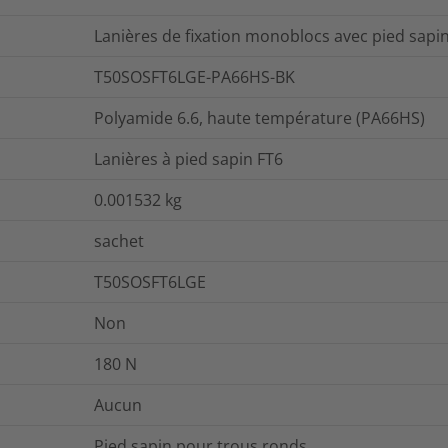
Lanières de fixation monoblocs avec pied sapin
T50SOSFT6LGE-PA66HS-BK
Polyamide 6.6, haute température (PA66HS)
Lanières à pied sapin FT6
0.001532
kg
sachet
T50SOSFT6LGE
Non
180
N
Aucun
Pied sapin pour trous ronds