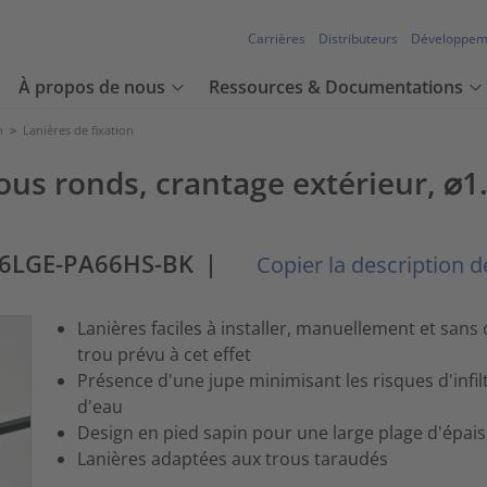
Carrières
Distributeurs
Développem
À propos de nous
Ressources & Documentations
n
>
Lanières de fixation
rous ronds, crantage extérieur, ⌀
T6LGE-PA66HS-BK
|
Copier la description de 
Lanières faciles à installer, manuellement et san
trou prévu à cet effet
Présence d'une jupe minimisant les risques d'infil
d'eau
Design en pied sapin pour une large plage d'épai
Lanières adaptées aux trous taraudés