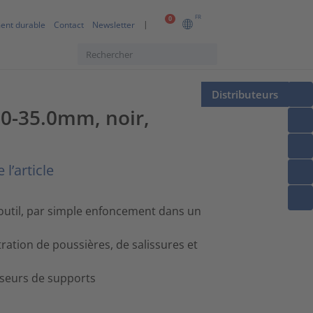
FR
0
ent durable
Contact
Newsletter
Distributeurs
1.0-35.0mm, noir,
l’article
s outil, par simple enfoncement dans un
tration de poussières, de salissures et
sseurs de supports