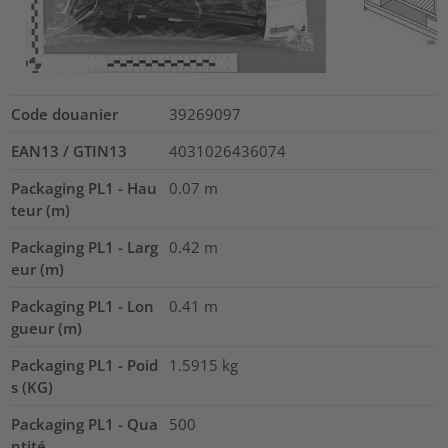
Code douanier
39269097
EAN13 / GTIN13
4031026436074
Packaging PL1 - Hau
0.07
m
teur (m)
Packaging PL1 - Larg
0.42
m
eur (m)
Packaging PL1 - Lon
0.41
m
gueur (m)
Packaging PL1 - Poid
1.5915
kg
s (KG)
Packaging PL1 - Qua
500
ntité