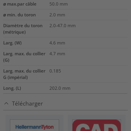
⌀ max.par câble
50.0
mm
⌀ min. du toron
2.0
mm
Diamètre du toron
2.0-47.0
mm
(métrique)
Larg. (W)
4.6
mm
Larg. max. du collier
4.7
mm
(G)
Larg. max. du collier
0.185
G (impérial)
Long. (L)
202.0
mm
Télécharger