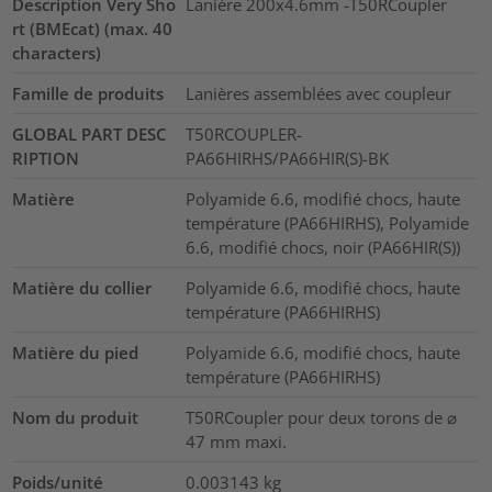
Description Very Sho
Lanière 200x4.6mm -T50RCoupler
rt (BMEcat) (max. 40
characters)
Famille de produits
Lanières assemblées avec coupleur
GLOBAL PART DESC
T50RCOUPLER-
RIPTION
PA66HIRHS/PA66HIR(S)-BK
Matière
Polyamide 6.6, modifié chocs, haute
température (PA66HIRHS), Polyamide
6.6, modifié chocs, noir (PA66HIR(S))
Matière du collier
Polyamide 6.6, modifié chocs, haute
température (PA66HIRHS)
Matière du pied
Polyamide 6.6, modifié chocs, haute
température (PA66HIRHS)
Nom du produit
T50RCoupler pour deux torons de ⌀
47 mm maxi.
Poids/unité
0.003143
kg