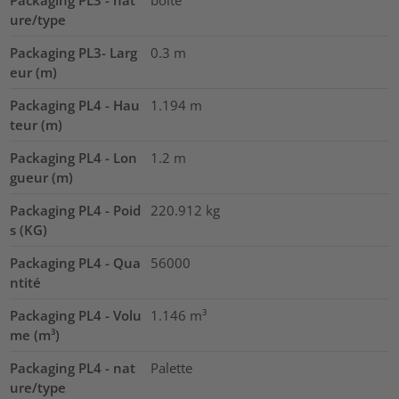
Packaging PL3 - nat
boîte
ure/type
Packaging PL3- Larg
0.3
m
eur (m)
Packaging PL4 - Hau
1.194
m
teur (m)
Packaging PL4 - Lon
1.2
m
gueur (m)
Packaging PL4 - Poid
220.912
kg
s (KG)
Packaging PL4 - Qua
56000
ntité
Packaging PL4 - Volu
1.146
m³
me (m³)
Packaging PL4 - nat
Palette
ure/type