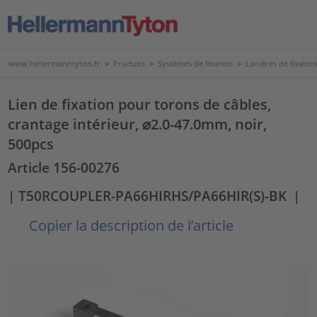
www.hellermanntyton.fr
>
Produits
>
Systèmes de fixation
>
Lanières de fixatio
Lien de fixation pour torons de câbles,
crantage intérieur, ⌀2.0-47.0mm, noir,
500pcs
Article 156-00276
| T50RCOUPLER-PA66HIRHS/PA66HIR(S)-BK
|
Copier la description de l’article