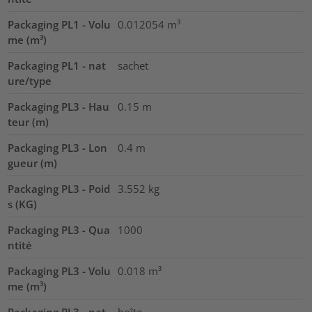
Packaging PL1 - Volu
0.012054
m³
me (m³)
Packaging PL1 - nat
sachet
ure/type
Packaging PL3 - Hau
0.15
m
teur (m)
Packaging PL3 - Lon
0.4
m
gueur (m)
Packaging PL3 - Poid
3.552
kg
s (KG)
Packaging PL3 - Qua
1000
ntité
Packaging PL3 - Volu
0.018
m³
me (m³)