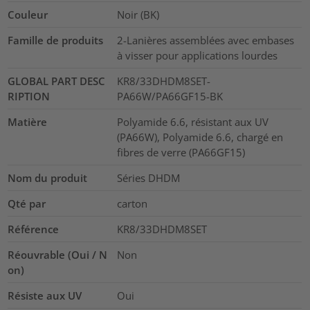
Couleur
Noir (BK)
Famille de produits
2-Lanières assemblées avec embases
à visser pour applications lourdes
GLOBAL PART DESC
KR8/33DHDM8SET-
RIPTION
PA66W/PA66GF15-BK
Matière
Polyamide 6.6, résistant aux UV
(PA66W), Polyamide 6.6, chargé en
fibres de verre (PA66GF15)
Nom du produit
Séries DHDM
Qté par
carton
Référence
KR8/33DHDM8SET
Réouvrable (Oui / N
Non
on)
Résiste aux UV
Oui