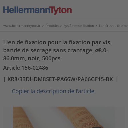
www.hellermanntyton.fr
>
Produits
>
Systèmes de fixation
>
Lanières de fixatio
Lien de fixation pour la fixation par vis,
bande de serrage sans crantage, ⌀8.0-
86.0mm, noir, 500pcs
Article 156-02486
| KR8/33DHDM8SET-PA66W/PA66GF15-BK
|
Copier la description de l’article