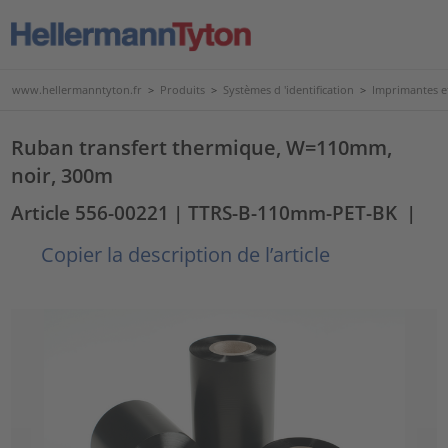
www.hellermanntyton.fr
>
Produits
>
Systèmes d 'identification
>
Imprimantes et
Ruban transfert thermique, W=110mm,
noir, 300m
Article 556-00221
| TTRS-B-110mm-PET-BK
|
Copier la description de l’article