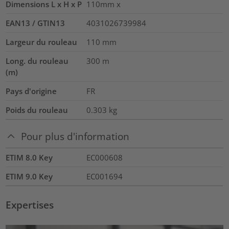
Dimensions L x H x P
110mm x
EAN13 / GTIN13
4031026739984
Largeur du rouleau
110
mm
Long. du rouleau
300
m
(m)
Pays d'origine
FR
Poids du rouleau
0.303
kg
Pour plus d'information
ETIM 8.0 Key
EC000608
ETIM 9.0 Key
EC001694
Expertises