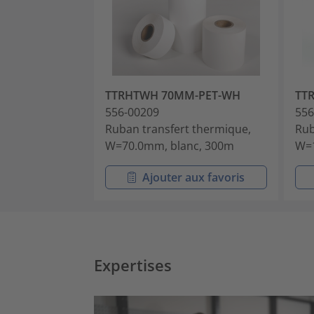
TTRHTWH 70MM-PET-WH
TT
556-00209
556
Ruban transfert thermique,
Rub
W=70.0mm, blanc, 300m
W=1
Ajouter aux favoris
Expertises