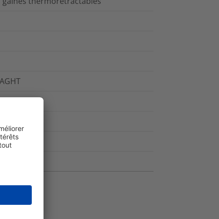
 gaines thermorétractables
 TAGHT