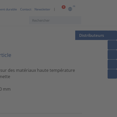
FR
0
ent durable
Contact
Newsletter
Distributeurs
ticle
n sur des matériaux haute température
nette
00 mm