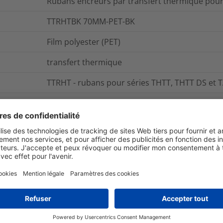
Rubans encreurs par transfert thermique pour
TTRHTBK 70MM-PET-BK
Film polyester (PET)
transfert thermique
TTRHT - rubans pour séries THTT, THTT DS et
0.188
kg
pcs.
TTRHTBK 70MM
Ruban de couleur
et emballage
Pour plus d'information