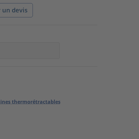
un devis
aines thermorétractables