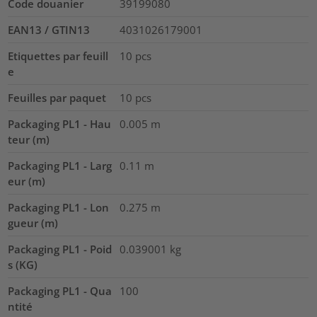
Code douanier
39199080
EAN13 / GTIN13
4031026179001
Etiquettes par feuill
10
pcs
e
Feuilles par paquet
10
pcs
Packaging PL1 - Hau
0.005
m
teur (m)
Packaging PL1 - Larg
0.11
m
eur (m)
Packaging PL1 - Lon
0.275
m
gueur (m)
Packaging PL1 - Poid
0.039001
kg
s (KG)
Packaging PL1 - Qua
100
ntité