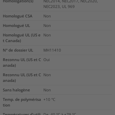
Homologation(s)
NEC2014, NEC2017, NEC2020,
NEC2023, UL 969
Homologué CSA
Non
Homologué UL
Non
Homologué UL (US e
Non
t Canada)
N° de dossier UL
MH11410
Reconnu UL (US et C
Oui
anada)
Reconnu UL (US et C
Non
anada)
Sans halogène
Non
Temp. de polymérisa
+10 °C
tion
Températures d'utili
De -40 °C à +79 °C