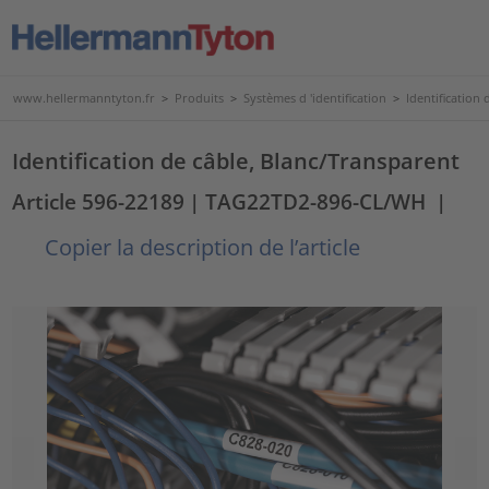
www.hellermanntyton.fr
>
Produits
>
Systèmes d 'identification
>
Identification d
Identification de câble, Blanc/Transparent
Article 596-22189
| TAG22TD2-896-CL/WH
|
Copier la description de l’article