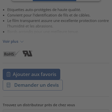
Accepter
Etiquettes auto-protégées de haute qualité.
powered by
Usercentrics Consent Management Platform
Convient pour l'identification de fils et de câbles.
Le film transparent assure une excellente protection contre
l'humidité et les abrasions.
Bords arrondis pour une meilleure tenue.
Voir plus
Ajouter aux favoris
Demander un devis
Trouvez un distributeur près de chez vous