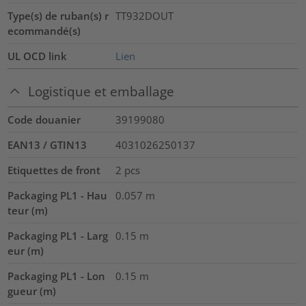
Type(s) de ruban(s) r
TT932DOUT
ecommandé(s)
UL OCD link
Lien
Logistique et emballage
Code douanier
39199080
EAN13 / GTIN13
4031026250137
Etiquettes de front
2
pcs
Packaging PL1 - Hau
0.057
m
teur (m)
Packaging PL1 - Larg
0.15
m
eur (m)
Packaging PL1 - Lon
0.15
m
gueur (m)