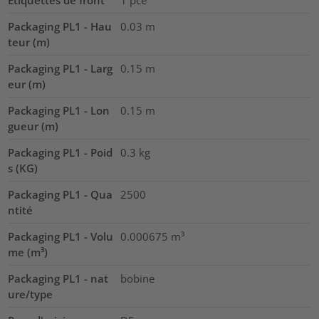
Etiquettes de front
1
pce
Packaging PL1 - Hau
0.03
m
teur (m)
Packaging PL1 - Larg
0.15
m
eur (m)
Packaging PL1 - Lon
0.15
m
gueur (m)
Packaging PL1 - Poid
0.3
kg
s (KG)
Packaging PL1 - Qua
2500
ntité
Packaging PL1 - Volu
0.000675
m³
me (m³)
Packaging PL1 - nat
bobine
ure/type