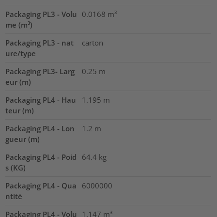
Packaging PL3 - Volu
0.0168
m³
me (m³)
Packaging PL3 - nat
carton
ure/type
Packaging PL3- Larg
0.25
m
eur (m)
Packaging PL4 - Hau
1.195
m
teur (m)
Packaging PL4 - Lon
1.2
m
gueur (m)
Packaging PL4 - Poid
64.4
kg
s (KG)
Packaging PL4 - Qua
6000000
ntité
Packaging PL4 - Volu
1.147
m³