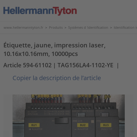
www.hellermanntyton.fr
>
Produits
>
Systèmes d 'identification
>
Identification 
Étiquette, jaune, impression laser,
10.16x10.16mm, 10000pcs
Article 594-61102
| TAG156LA4-1102-YE
|
Copier la description de l’article