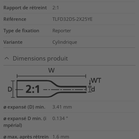
Rapport de rétreint
2:1
Référence
TLFD32DS-2X25YE
Type de fixation
Reporter
Variante
Cylindrique
Dimensions produit
⌀ expansé (D) min.
3.41
mm
⌀ expansé D min. (i
0.134
"
mpérial)
⌀ max. après rétrein
1.6
mm