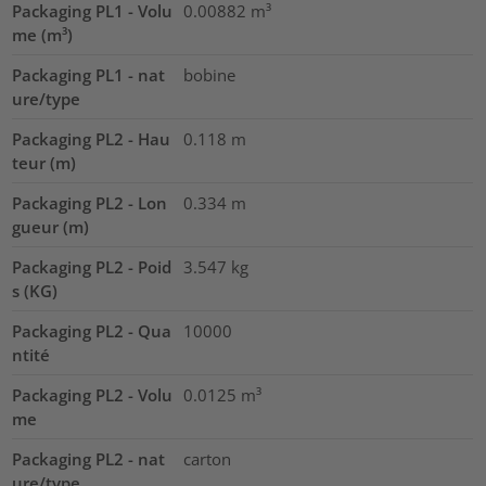
Packaging PL1 - Volu
0.00882
m³
me (m³)
Packaging PL1 - nat
bobine
ure/type
Packaging PL2 - Hau
0.118
m
teur (m)
Packaging PL2 - Lon
0.334
m
gueur (m)
Packaging PL2 - Poid
3.547
kg
s (KG)
Packaging PL2 - Qua
10000
ntité
Packaging PL2 - Volu
0.0125
m³
me
Packaging PL2 - nat
carton
ure/type