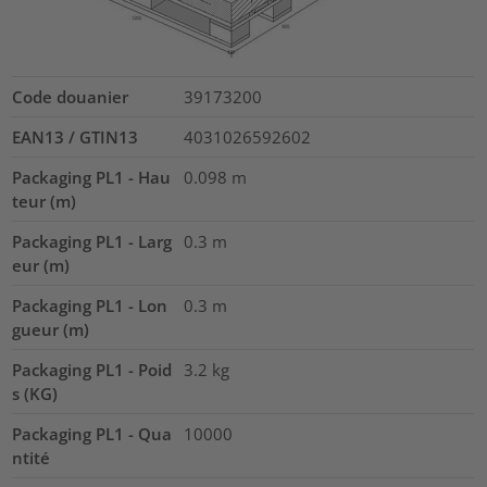
Code douanier
39173200
EAN13 / GTIN13
4031026592602
Packaging PL1 - Hau
0.098
m
teur (m)
Packaging PL1 - Larg
0.3
m
eur (m)
Packaging PL1 - Lon
0.3
m
gueur (m)
Packaging PL1 - Poid
3.2
kg
s (KG)
Packaging PL1 - Qua
10000
ntité