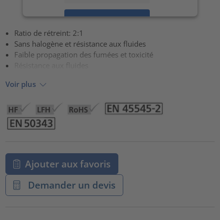
Accepter
Ratio de rétreint: 2:1
powered by
Usercentrics Consent Management Platform
Sans halogène et résistance aux fluides
Faible propagation des fumées et toxicité
Résistance aux fluides
Voir plus
Ajouter aux favoris
Demander un devis