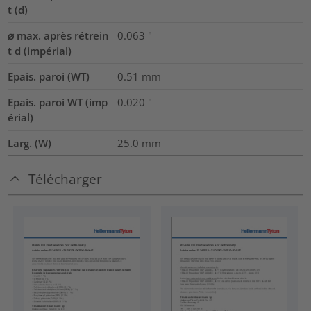
t (d)
⌀ max. après rétrein
0.063
"
t d (impérial)
Epais. paroi (WT)
0.51
mm
Epais. paroi WT (imp
0.020
"
érial)
Larg. (W)
25.0
mm
Télécharger