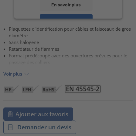
En savoir plus
Accepter
Plaquettes d'identification pour câbles et faisceaux de gros
powered by
Usercentrics Consent Management Platform
diamètre
Sans halogène
Retardateur de flammes
Format prédécoupé avec des ouvertures prévues pour le
passage des colliers
Voir plus
Ajouter aux favoris
Demander un devis