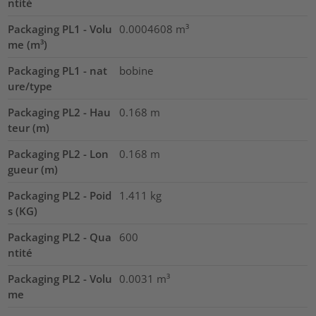
ntité
Packaging PL1 - Volu
0.0004608
m³
me (m³)
Packaging PL1 - nat
bobine
ure/type
Packaging PL2 - Hau
0.168
m
teur (m)
Packaging PL2 - Lon
0.168
m
gueur (m)
Packaging PL2 - Poid
1.411
kg
s (KG)
Packaging PL2 - Qua
600
ntité
Packaging PL2 - Volu
0.0031
m³
me