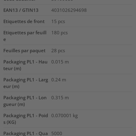
EAN13 / GTIN13
4031026294698
Etiquettes de front
15
pcs
Etiquettes par feuill
180
pcs
e
Feuilles par paquet
28
pcs
Packaging PL1 - Hau
0.015
m
teur (m)
Packaging PL1 - Larg
0.24
m
eur (m)
Packaging PL1 - Lon
0.315
m
gueur (m)
Packaging PL1 - Poid
0.070001
kg
s (KG)
Packaging PL1 - Qua
5000