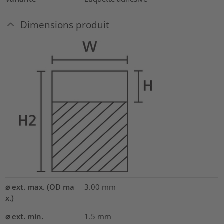
Dimensions produit
⌀ ext. max. (OD ma
3.00
mm
x.)
⌀ ext. min.
1.5
mm