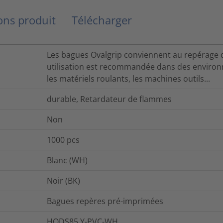
ns produit
Télécharger
Les bagues Ovalgrip conviennent au repérage de
utilisation est recommandée dans des environ
les matériels roulants, les machines outils...
durable, Retardateur de flammes
Non
1000
pcs
Blanc (WH)
Noir (BK)
Bagues repères pré-imprimées
HODS85 Y-PVC-WH