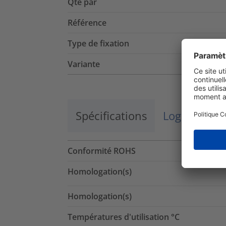
Qté par
Référence
Type de fixation
Variante
Spécifications
Logistique 
Conformité ROHS
Homologation(s)
Homologation(s)
Températures d'utilisation °C