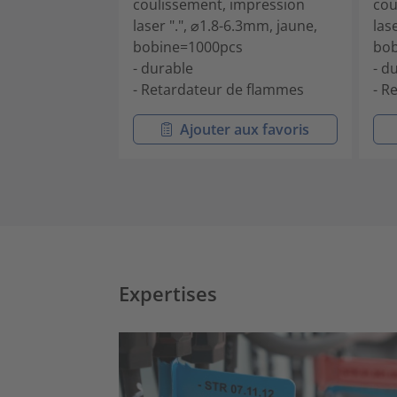
coulissement, impression
cou
laser ".", ⌀1.8-6.3mm, jaune,
las
bobine=1000pcs
bob
- durable
- d
- Retardateur de flammes
- R
Ajouter aux favoris
Expertises