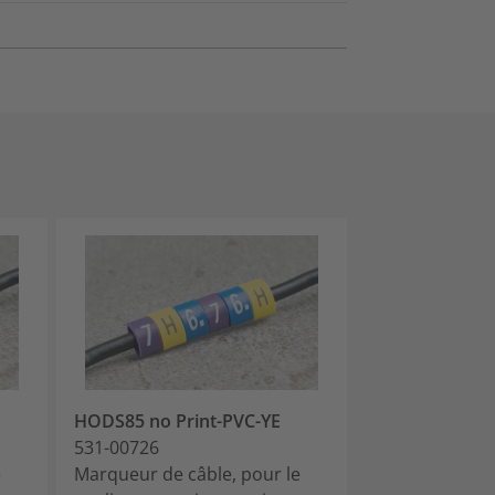
HODS85 no Print-PVC-YE
HODS85 0-PV
531-00726
531-07728
e
Marqueur de câble, pour le
Marqueur de c