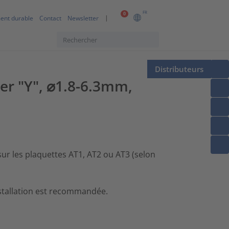
FR
0
ent durable
Contact
Newsletter
Distributeurs
er "Y", ⌀1.8-6.3mm,
ur les plaquettes AT1, AT2 ou AT3 (selon
installation est recommandée.