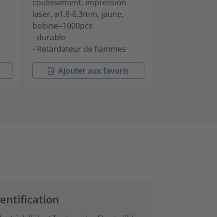
coulissement, impression
coulissement,
laser, ⌀1.8-6.3mm, jaune,
chaud "0", ⌀1.
bobine=1000pcs
bobine=1000p
- durable
- durable
- Retardateur de flammes
- Retardateur
Ajouter aux favoris
Ajouter
entification