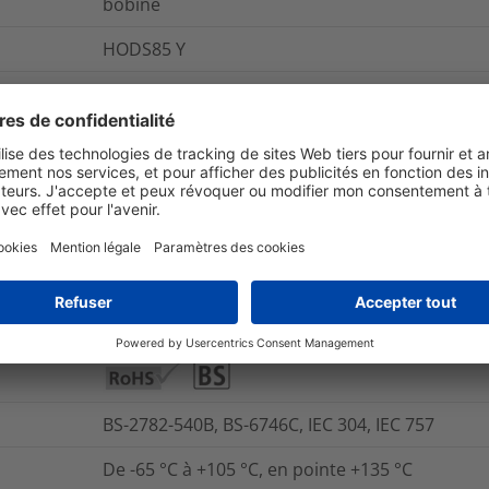
bobine
HODS85 Y
Reporter
Cylindrique
et emballage
Pour plus d'information
Oui
BS-2782-540B, BS-6746C, IEC 304, IEC 757
De -65 °C à +105 °C, en pointe +135 °C