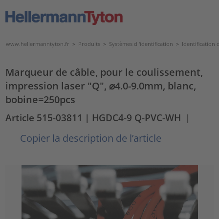
www.hellermanntyton.fr
>
Produits
>
Systèmes d 'identification
>
Identification d
Marqueur de câble, pour le coulissement,
impression laser "Q", ⌀4.0-9.0mm, blanc,
bobine=250pcs
Article 515-03811
| HGDC4-9 Q-PVC-WH
|
Copier la description de l’article