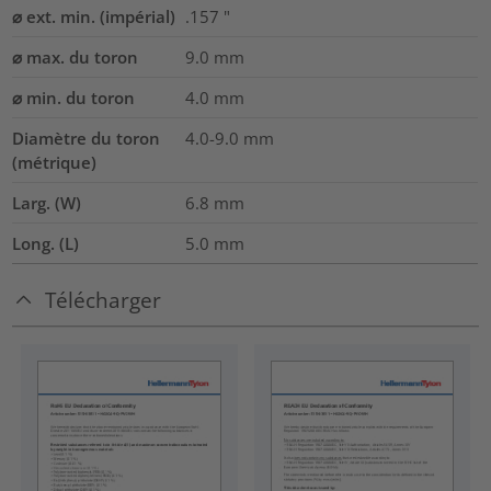
⌀ ext. min. (impérial)
.157
"
⌀ max. du toron
9.0
mm
⌀ min. du toron
4.0
mm
Diamètre du toron
4.0-9.0
mm
(métrique)
Larg. (W)
6.8
mm
Long. (L)
5.0
mm
Télécharger