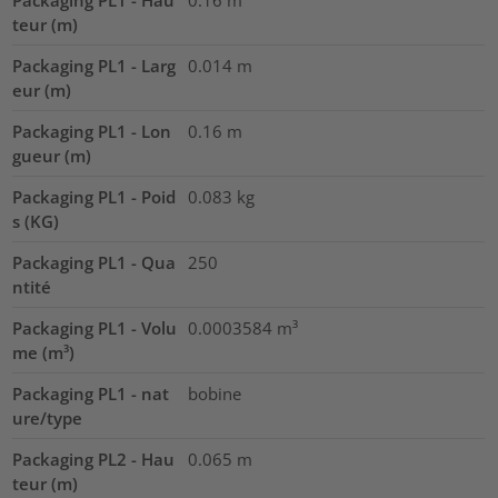
Packaging PL1 - Hau
0.16
m
teur (m)
Packaging PL1 - Larg
0.014
m
eur (m)
Packaging PL1 - Lon
0.16
m
gueur (m)
Packaging PL1 - Poid
0.083
kg
s (KG)
Packaging PL1 - Qua
250
ntité
Packaging PL1 - Volu
0.0003584
m³
me (m³)
Packaging PL1 - nat
bobine
ure/type
Packaging PL2 - Hau
0.065
m
teur (m)