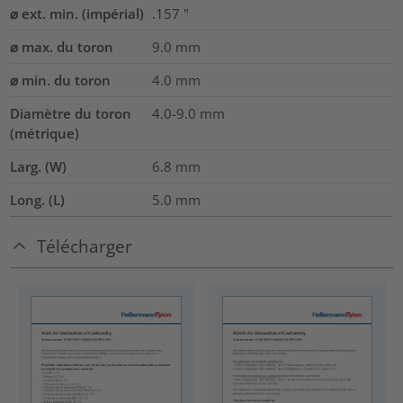
⌀ ext. min. (impérial)
.157
"
⌀ max. du toron
9.0
mm
⌀ min. du toron
4.0
mm
Diamètre du toron
4.0-9.0
mm
(métrique)
Larg. (W)
6.8
mm
Long. (L)
5.0
mm
Télécharger