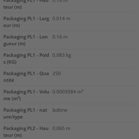
Packaging PL1 - Hau
0.16
m
teur (m)
Packaging PL1 - Larg
0.014
m
eur (m)
Packaging PL1 - Lon
0.16
m
gueur (m)
Packaging PL1 - Poid
0.083
kg
s (KG)
Packaging PL1 - Qua
250
ntité
Packaging PL1 - Volu
0.0003584
m³
me (m³)
Packaging PL1 - nat
bobine
ure/type
Packaging PL2 - Hau
0.065
m
teur (m)