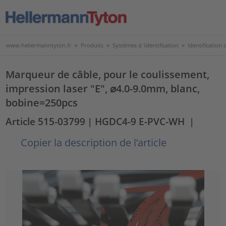
www.hellermanntyton.fr
>
Produits
>
Systèmes d 'identification
>
Identification d
Marqueur de câble, pour le coulissement,
impression laser "E", ⌀4.0-9.0mm, blanc,
bobine=250pcs
Article 515-03799
| HGDC4-9 E-PVC-WH
|
Copier la description de l’article