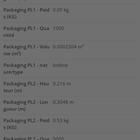
Packaging PL1 - Poid
0.09
kg
s (KG)
Packaging PL1 - Qua
1000
ntité
Packaging PL1 - Volu
0.0002304
m³
me (m³)
Packaging PL1 - nat
bobine
ure/type
Packaging PL2 - Hau
0.216
m
teur (m)
Packaging PL2 - Lon
0.3048
m
gueur (m)
Packaging PL2 - Poid
0.53
kg
s (KG)
Packaging PL2 - Qua
5000