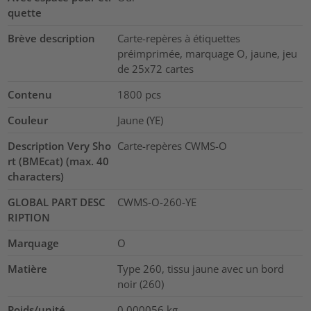
quette
Brève description
Carte-repères à étiquettes
préimprimée, marquage O, jaune, jeu
de 25x72 cartes
Contenu
1800
pcs
Couleur
Jaune (YE)
Description Very Sho
Carte-repères CWMS-O
rt (BMEcat) (max. 40
characters)
GLOBAL PART DESC
CWMS-O-260-YE
RIPTION
Marquage
O
Matière
Type 260, tissu jaune avec un bord
noir (260)
Poids/unité
0.000056
kg