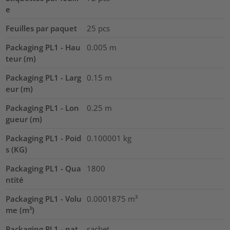
e
Feuilles par paquet
25
pcs
Packaging PL1 - Hau
0.005
m
teur (m)
Packaging PL1 - Larg
0.15
m
eur (m)
Packaging PL1 - Lon
0.25
m
gueur (m)
Packaging PL1 - Poid
0.100001
kg
s (KG)
Packaging PL1 - Qua
1800
ntité
Packaging PL1 - Volu
0.0001875
m³
me (m³)
Packaging PL1 - nat
sachet