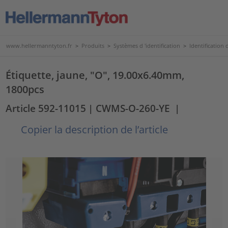
www.hellermanntyton.fr
>
Produits
>
Systèmes d 'identification
>
Identification d
Étiquette, jaune, "O", 19.00x6.40mm,
1800pcs
Article 592-11015
| CWMS-O-260-YE
|
Copier la description de l’article