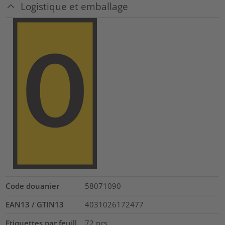
Logistique et emballage
Code douanier
58071090
EAN13 / GTIN13
4031026172477
Etiquettes par feuill
72
pcs