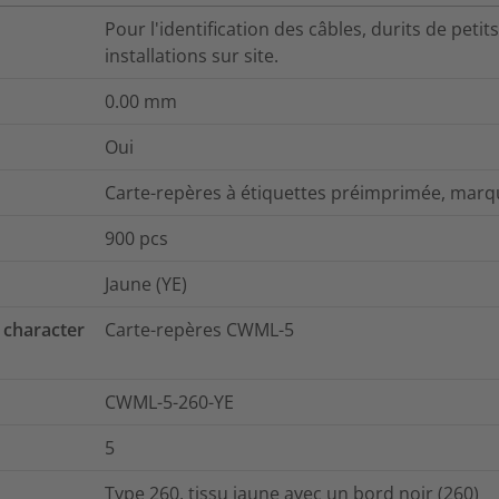
Pour l'identification des câbles, durits de peti
installations sur site.
0.00
mm
Oui
Carte-repères à étiquettes préimprimée, marqu
900
pcs
Jaune (YE)
 character
Carte-repères CWML-5
CWML-5-260-YE
5
Type 260, tissu jaune avec un bord noir (260)