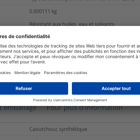
0.000111
kg
Résistant aux huiles, eau et solvants
pack
CWML-5
Coller
Sous forme de carte
et emballage
Pour plus d'information
Caoutchouc synthétique