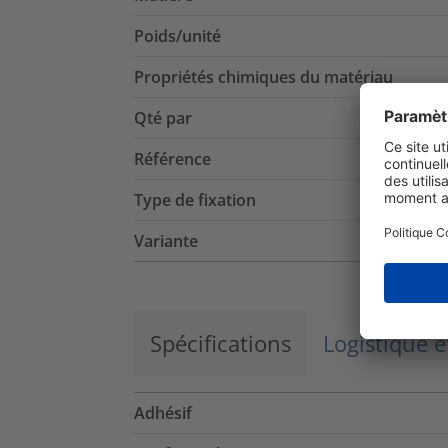
Poids/unité
Propriétés chimiques du matériau
Qté par
Référence
Type de fixation
Variante
Spécifications
Logistique 
Adhésif