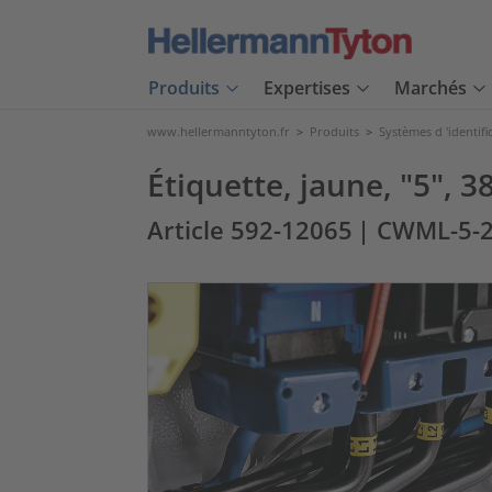
Produits
Expertises
Marchés
www.hellermanntyton.fr
>
Produits
>
Systèmes d 'identifi
Étiquette, jaune, "5",
Article 592-12065
| CWML-5-2