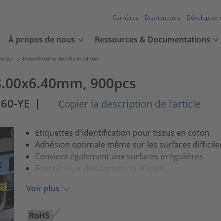
Carrières
Distributeurs
Développem
À propos de nous
Ressources & Documentations
cation
>
Identification des fils et câbles
 38.00x6.40mm, 900pcs
60-YE
|
Copier la description de l’article
Etiquettes d'identification pour tissus en coton
Adhésion optimale même sur les surfaces difficile
Convient également aux surfaces irrégulières
Fournies sur des carnets pratiques
Voir plus