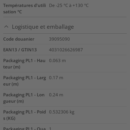
Températures d'utili
De -25 °C à +130 °C
sation °C
Logistique et emballage
Code douanier
39095090
EAN13 / GTIN13
4031026626987
Packaging PL1 - Hau
0.063
m
teur (m)
Packaging PL1 - Larg
0.17
m
eur (m)
Packaging PL1 - Lon
0.24
m
gueur (m)
Packaging PL1 - Poid
0.532306
kg
s (KG)
Packaging PL1 - Qua
1