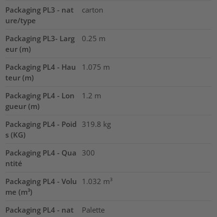
Packaging PL3 - nat
carton
ure/type
Packaging PL3- Larg
0.25
m
eur (m)
Packaging PL4 - Hau
1.075
m
teur (m)
Packaging PL4 - Lon
1.2
m
gueur (m)
Packaging PL4 - Poid
319.8
kg
s (KG)
Packaging PL4 - Qua
300
ntité
Packaging PL4 - Volu
1.032
m³
me (m³)
Packaging PL4 - nat
Palette