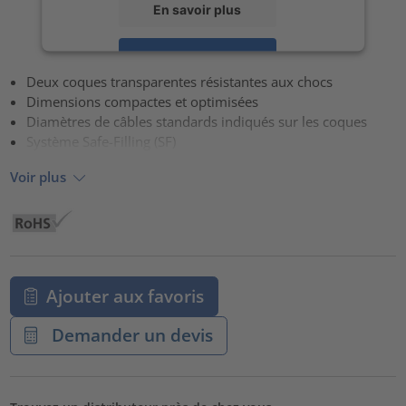
En savoir plus
Accepter
Deux coques transparentes résistantes aux chocs
powered by
Usercentrics Consent Management Platform
Dimensions compactes et optimisées
Diamètres de câbles standards indiqués sur les coques
Système Safe-Filling (SF)
Voir plus
Ajouter aux favoris
Demander un devis