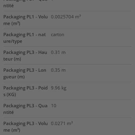
ntité
Packaging PL1 - Volu
0.0025704
m³
me (m³)
Packaging PL1 - nat
carton
ure/type
Packaging PL3 - Hau
0.31
m
teur (m)
Packaging PL3 - Lon
0.35
m
gueur (m)
Packaging PL3 - Poid
9.96
kg
s (KG)
Packaging PL3 - Qua
10
ntité
Packaging PL3 - Volu
0.0271
m³
me (m³)