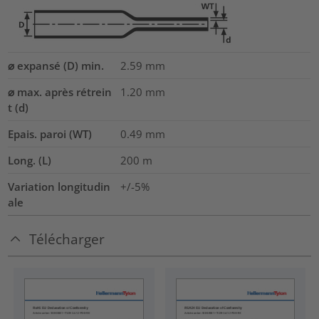
⌀ expansé (D) min.
2.59
mm
⌀ max. après rétrein
1.20
mm
t (d)
Epais. paroi (WT)
0.49
mm
Long. (L)
200
m
Variation longitudin
+/-5%
ale
Télécharger