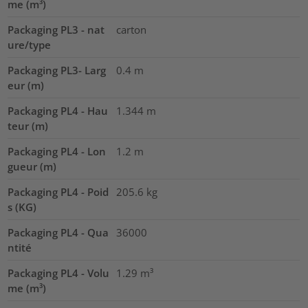
me (m³)
Packaging PL3 - nat
carton
ure/type
Packaging PL3- Larg
0.4
m
eur (m)
Packaging PL4 - Hau
1.344
m
teur (m)
Packaging PL4 - Lon
1.2
m
gueur (m)
Packaging PL4 - Poid
205.6
kg
s (KG)
Packaging PL4 - Qua
36000
ntité
Packaging PL4 - Volu
1.29
m³
me (m³)