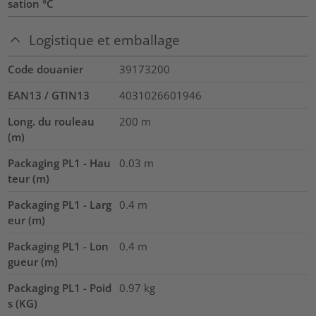
sation °C
Logistique et emballage
Code douanier
39173200
EAN13 / GTIN13
4031026601946
Long. du rouleau
200
m
(m)
Packaging PL1 - Hau
0.03
m
teur (m)
Packaging PL1 - Larg
0.4
m
eur (m)
Packaging PL1 - Lon
0.4
m
gueur (m)
Packaging PL1 - Poid
0.97
kg
s (KG)