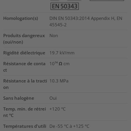
Homologation(s)
DIN EN 50343:2014 Appendix H, EN
45545-2
Produits dangereux
Non
(oui/non)
Rigidité diélectrique
19.7
kV/mm
Résistance de conta
10¹⁴ Ω cm
ct
Résistance à la tracti
10.3
MPa
on
Sans halogène
Oui
Temp. min. de rétrei
+120 °C
nt °C
Températures d'utili
De -55 °C à +125 °C