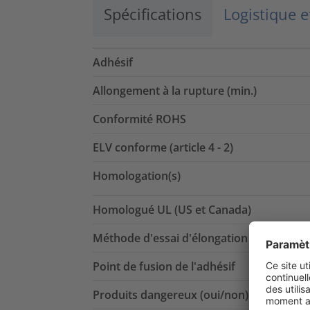
Spécifications
Logistique 
Adhésif
Allongement à la rupture (min.)
Conformité ROHS
ELV conforme (article 4 - 2)
Homologation(s)
Homologué UL (US et Canada)
Méthode d'essai d'élongation jusqu'à la 
Point de fusion de l'adhésif
Produits dangereux (oui/non)