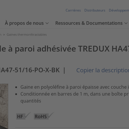
Carrières
Distributeurs
Développem
À propos de nous
Ressources & Documentations
n
>
Gaines thermorétractables
e à paroi adhésivée TREDUX HA47,
A47-51/16-PO-X-BK
|
Copier la description
Gaine en polyoléfine à paroi épaisse avec couche 
Conditionnée en barres de 1 m, dans une boîte pré
quantités