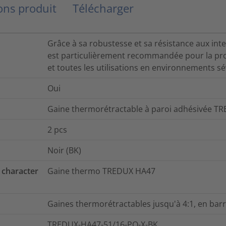
ns produit
Télécharger
Grâce à sa robustesse et sa résistance aux int
est particulièrement recommandée pour la prot
et toutes les utilisations en environnements sé
Oui
Gaine thermorétractable à paroi adhésivée TR
2
pcs
Noir (BK)
 character
Gaine thermo TREDUX HA47
Gaines thermorétractables jusqu'à 4:1, en bar
TREDUX-HA47-51/16-PO-X-BK