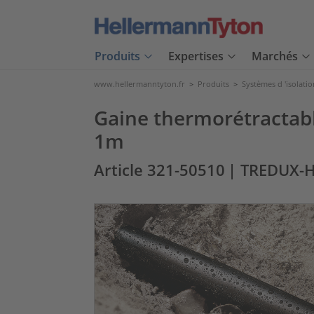
Produits
Expertises
Marchés
www.hellermanntyton.fr
>
Produits
>
Systèmes d 'isolatio
Gaine thermorétractabl
1m
Article 321-50510
| TREDUX-H