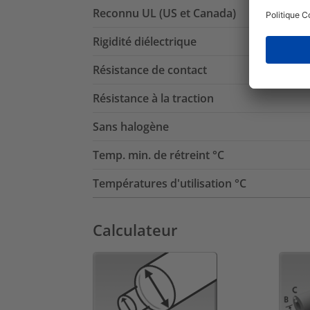
Reconnu UL (US et Canada)
Rigidité diélectrique
Résistance de contact
Résistance à la traction
Sans halogène
Temp. min. de rétreint °C
Températures d'utilisation °C
Calculateur