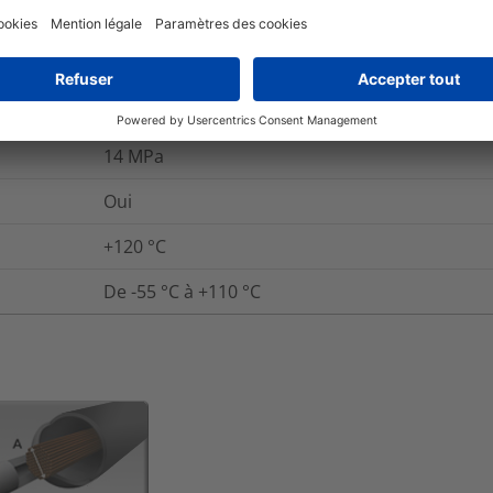
Non
20
kV/mm
10¹⁴ Ω cm
14
MPa
Oui
+120 °C
De -55 °C à +110 °C