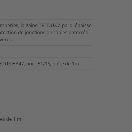
empéries, la gaine TREDUX à paroi épaisse
ection de jonctions de câbles enterrés
vères.
EDUX HA47, noir, 51/16, boîte de 1m
res de 1 m