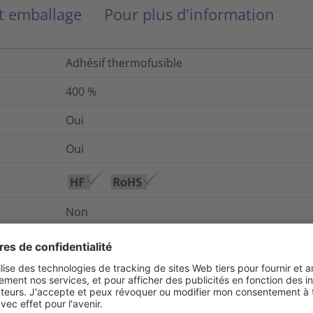
et emballage
Pour plus d'information
Adhésif thermofusible
400
%
Oui
Oui
Non
rupture
ASTM D2671
Jusqu’à +85 °C
Non